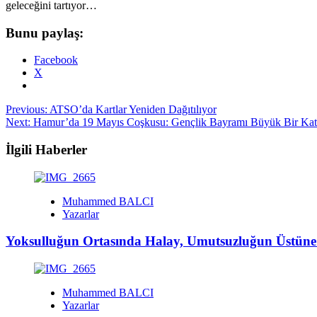
geleceğini tartıyor…
Bunu paylaş:
Facebook
X
Post
Previous:
ATSO’da Kartlar Yeniden Dağıtılıyor
Next:
Hamur’da 19 Mayıs Coşkusu: Gençlik Bayramı Büyük Bir Katı
navigation
İlgili Haberler
Muhammed BALCI
Yazarlar
Yoksulluğun Ortasında Halay, Umutsuzluğun Üstüne 
Muhammed BALCI
Yazarlar