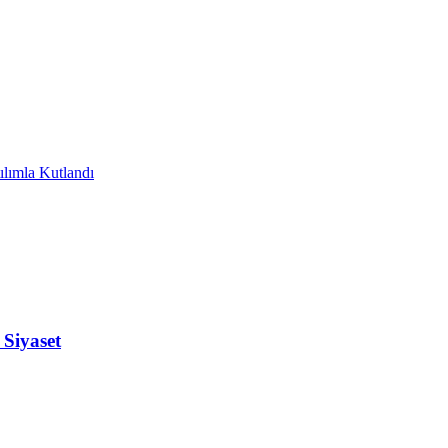
lımla Kutlandı
Siyaset