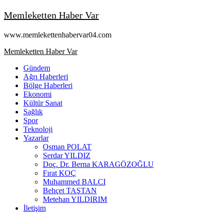
Skip
Memleketten Haber Var
to
content
www.memlekettenhabervar04.com
Primary
Memleketten Haber Var
Menu
Gündem
Ağrı Haberleri
Bölge Haberleri
Ekonomi
Kültür Sanat
Sağlık
Spor
Teknoloji
Yazarlar
Osman POLAT
Serdar YILDIZ
Doç. Dr. Berna KARAGÖZOĞLU
Fırat KOÇ
Muhammed BALCI
Behçet TAŞTAN
Metehan YILDIRIM
İletişim