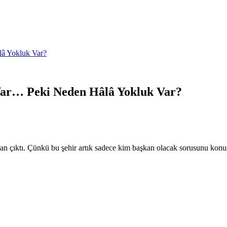
lâ Yokluk Var?
l Var… Peki Neden Hâlâ Yokluk Var?
ktan çıktı. Çünkü bu şehir artık sadece kim başkan olacak sorusunu k