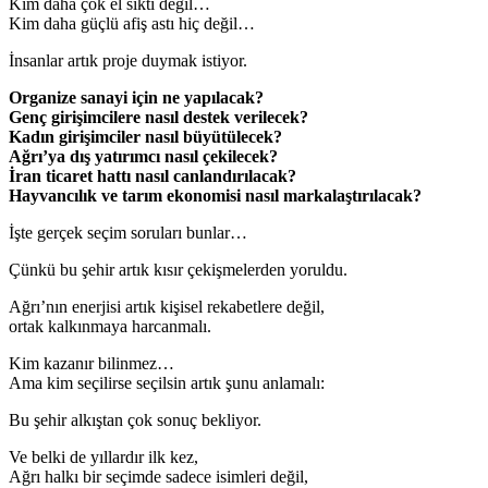
Kim daha çok el sıktı değil…
Kim daha güçlü afiş astı hiç değil…
İnsanlar artık proje duymak istiyor.
Organize sanayi için ne yapılacak?
Genç girişimcilere nasıl destek verilecek?
Kadın girişimciler nasıl büyütülecek?
Ağrı’ya dış yatırımcı nasıl çekilecek?
İran ticaret hattı nasıl canlandırılacak?
Hayvancılık ve tarım ekonomisi nasıl markalaştırılacak?
İşte gerçek seçim soruları bunlar…
Çünkü bu şehir artık kısır çekişmelerden yoruldu.
Ağrı’nın enerjisi artık kişisel rekabetlere değil,
ortak kalkınmaya harcanmalı.
Kim kazanır bilinmez…
Ama kim seçilirse seçilsin artık şunu anlamalı:
Bu şehir alkıştan çok sonuç bekliyor.
Ve belki de yıllardır ilk kez,
Ağrı halkı bir seçimde sadece isimleri değil,