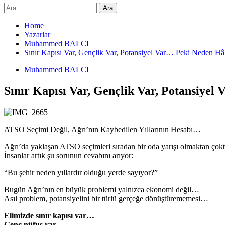
Arama:
Home
Yazarlar
Muhammed BALCI
Sınır Kapısı Var, Gençlik Var, Potansiyel Var… Peki Neden Hâ
Muhammed BALCI
Sınır Kapısı Var, Gençlik Var, Potansiye
ATSO Seçimi Değil, Ağrı’nın Kaybedilen Yıllarının Hesabı…
Ağrı’da yaklaşan ATSO seçimleri sıradan bir oda yarışı olmaktan ço
İnsanlar artık şu sorunun cevabını arıyor:
“Bu şehir neden yıllardır olduğu yerde sayıyor?”
Bugün Ağrı’nın en büyük problemi yalnızca ekonomi değil…
Asıl problem, potansiyelini bir türlü gerçeğe dönüştürememesi…
Elimizde sınır kapısı var…
Genç nüfus var…