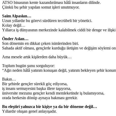
ATSO binasının kente kazandırılması hâlâ insanların dilinde.
Çünkü bu şehir yapılan somut işleri unutmuyor.
Saim Alpaslan…
Uzun yıllardır bu görevi sürdüren tecrübeli bir yönetici.
Kolay değil…
Yıllarca iş dünyasının merkezinde kalabilmek ciddi bir denge ve ilişki 
Önder Aslan…
Son dönemin en dikkat çeken isimlerinden biri.
Sahada aktif olması, gençlerle kurduğu iletişim ve değişim söylemi onu 
Ama mesele artık kişilerden daha büyük…
Toplum bugün şunu sorguluyor:
“Ağrı neden hâlâ yatırım konuşan değil, yatırım bekleyen şehir kon
Bakın…
Bir şehirde gençler sürekli göç ediyorsa,
iş insanı sermayesini başka illere taşıyorsa,
üniversite mezunu gençler kendi memleketinde iş bulamıyorsa,
orada herkesin dönüp aynaya bakması gerekir.
Bu eleştiri yalnızca bir kişiye ya da bir döneme değil…
Yıllardır oluşan genel anlayışadır.