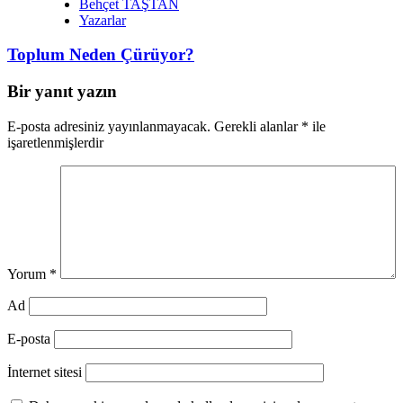
Behçet TAŞTAN
Yazarlar
Toplum Neden Çürüyor?
Bir yanıt yazın
E-posta adresiniz yayınlanmayacak.
Gerekli alanlar
*
ile
işaretlenmişlerdir
Yorum
*
Ad
E-posta
İnternet sitesi