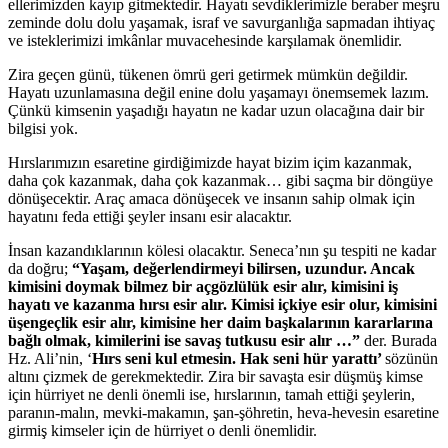
ellerimizden kayıp gitmektedir. Hayatı sevdiklerimizle beraber meşru
zeminde dolu dolu yaşamak, israf ve savurganlığa sapmadan ihtiyaç
ve isteklerimizi imkânlar muvacehesinde karşılamak önemlidir.
Zira geçen günü, tükenen ömrü geri getirmek mümkün değildir.
Hayatı uzunlamasına değil enine dolu yaşamayı önemsemek lazım.
Çünkü kimsenin yaşadığı hayatın ne kadar uzun olacağına dair bir
bilgisi yok.
Hırslarımızın esaretine girdiğimizde hayat bizim içim kazanmak,
daha çok kazanmak, daha çok kazanmak… gibi saçma bir döngüye
dönüşecektir. Araç amaca dönüşecek ve insanın sahip olmak için
hayatını feda ettiği şeyler insanı esir alacaktır.
İnsan kazandıklarının kölesi olacaktır. Seneca’nın şu tespiti ne kadar
da doğru;
“Yaşam, değerlendirmeyi bilirsen, uzundur. Ancak
kimisini doymak bilmez bir açgözlülük esir alır, kimisini iş
hayatı ve kazanma hırsı esir alır. Kimisi içkiye esir olur, kimisini
üşengeçlik esir alır, kimisine her daim başkalarının kararlarına
bağlı olmak, kimilerini ise savaş tutkusu esir alır …”
der. Burada
Hz. Ali’nin, ‘
Hırs seni kul etmesin. Hak seni hür yarattı’
sözünün
altını çizmek de gerekmektedir. Zira bir savaşta esir düşmüş kimse
için hürriyet ne denli önemli ise, hırslarının, tamah ettiği şeylerin,
paranın-malın, mevki-makamın, şan-şöhretin, heva-hevesin esaretine
girmiş kimseler için de hürriyet o denli önemlidir.