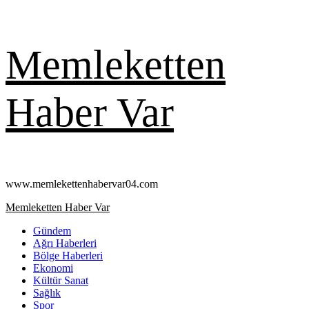
Skip
Memleketten
to
content
Haber Var
www.memlekettenhabervar04.com
Primary
Memleketten Haber Var
Menu
Gündem
Ağrı Haberleri
Bölge Haberleri
Ekonomi
Kültür Sanat
Sağlık
Spor