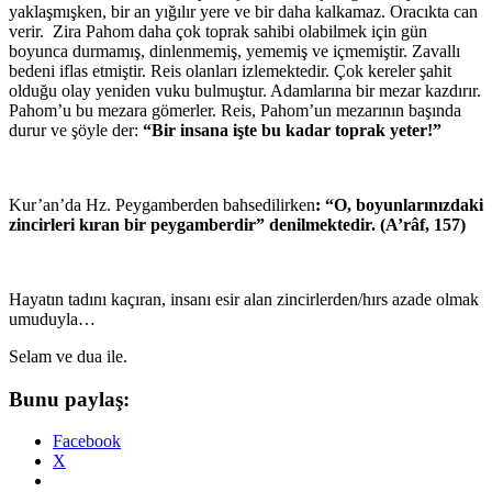
yaklaşmışken, bir an yığılır yere ve bir daha kalkamaz. Oracıkta can
verir. Zira Pahom daha çok toprak sahibi olabilmek için gün
boyunca durmamış, dinlenmemiş, yememiş ve içmemiştir. Zavallı
bedeni iflas etmiştir. Reis olanları izlemektedir. Çok kereler şahit
olduğu olay yeniden vuku bulmuştur. Adamlarına bir mezar kazdırır.
Pahom’u bu mezara gömerler. Reis, Pahom’un mezarının başında
durur ve şöyle der:
“Bir insana işte bu kadar toprak yeter!”
Kur’an’da Hz. Peygamberden bahsedilirken
: “O, boyunlarınızdaki
zincirleri kıran bir peygamberdir” denilmektedir. (A’râf, 157)
Hayatın tadını kaçıran, insanı esir alan zincirlerden/hırs azade olmak
umuduyla…
Selam ve dua ile.
Bunu paylaş:
Facebook
X