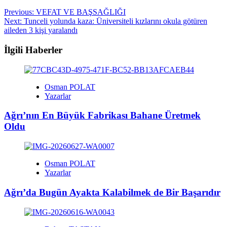
Post
Previous:
VEFAT VE BAŞSAĞLIĞI
Next:
Tunceli yolunda kaza: Üniversiteli kızlarını okula götüren
navigation
aileden 3 kişi yaralandı
İlgili Haberler
Osman POLAT
Yazarlar
Ağrı’nın En Büyük Fabrikası Bahane Üretmek
Oldu
Osman POLAT
Yazarlar
Ağrı’da Bugün Ayakta Kalabilmek de Bir Başarıdır