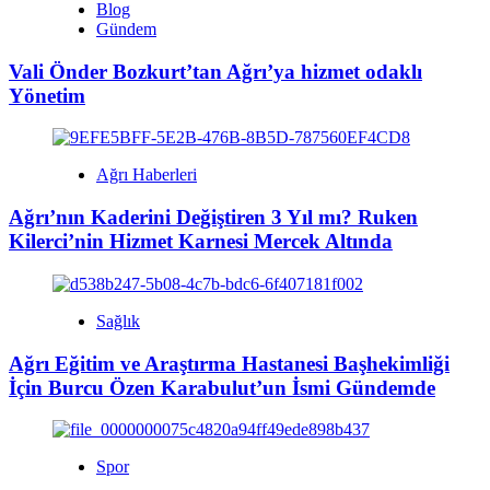
Blog
Gündem
Vali Önder Bozkurt’tan Ağrı’ya hizmet odaklı
Yönetim
Ağrı Haberleri
Ağrı’nın Kaderini Değiştiren 3 Yıl mı? Ruken
Kilerci’nin Hizmet Karnesi Mercek Altında
Sağlık
Ağrı Eğitim ve Araştırma Hastanesi Başhekimliği
İçin Burcu Özen Karabulut’un İsmi Gündemde
Spor