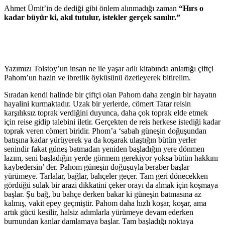
Ahmet Ümit’in de dediği gibi önlem alınmadığı zaman
“Hırs o
kadar büyür ki, akıl tutulur, istekler gerçek sanılır.”
Yazımızı Tolstoy’un insan ne ile yaşar adlı kitabında anlattığı çiftçi
Pahom’un hazin ve ibretlik öyküsünü özetleyerek bitirelim.
Sıradan kendi halinde bir çiftçi olan Pahom daha zengin bir hayatın
hayalini kurmaktadır. Uzak bir yerlerde, cömert Tatar reisin
karşılıksız toprak verdiğini duyunca, daha çok toprak elde etmek
için reise gidip talebini iletir. Gerçekten de reis herkese istediği kadar
toprak veren cömert biridir. Phom’a ‘sabah güneşin doğuşundan
batışına kadar yürüyerek ya da koşarak ulaştığın bütün yerler
senindir fakat güneş batmadan yeniden başladığın yere dönmen
lazım, seni başladığın yerde görmem gerekiyor yoksa bütün hakkını
kaybedersin’ der. Pahom güneşin doğuşuyla beraber başlar
yürümeye. Tarlalar, bağlar, bahçeler geçer. Tam geri dönecekken
gördüğü sulak bir arazi dikkatini çeker orayı da almak için koşmaya
başlar. Şu bağ, bu bahçe derken bakar ki güneşin batmasına az
kalmış, vakit epey geçmiştir. Pahom daha hızlı koşar, koşar, ama
artık gücü kesilir, halsiz adımlarla yürümeye devam ederken
burnundan kanlar damlamaya başlar. Tam başladığı noktaya