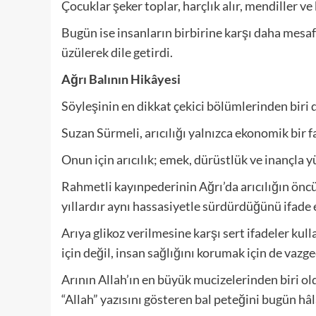
Çocuklar şeker toplar, harçlık alır, mendiller v
Bugün ise insanların birbirine karşı daha mesaf
üzülerek dile getirdi.
Ağrı Balının Hikâyesi
Söyleşinin en dikkat çekici bölümlerinden biri 
Suzan Sürmeli, arıcılığı yalnızca ekonomik bir 
Onun için arıcılık; emek, dürüstlük ve inançla 
Rahmetli kayınpederinin Ağrı’da arıcılığın önc
yıllardır aynı hassasiyetle sürdürdüğünü ifade e
Arıya glikoz verilmesine karşı sert ifadeler kul
için değil, insan sağlığını korumak için de vaz
Arının Allah’ın en büyük mucizelerinden biri ol
“Allah” yazısını gösteren bal peteğini bugün hâl