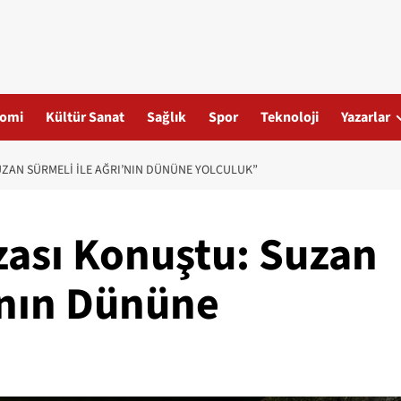
omi
Kültür Sanat
Sağlık
Spor
Teknoloji
Yazarlar
UZAN SÜRMELI ILE AĞRI’NIN DÜNÜNE YOLCULUK”
zası Konuştu: Suzan
’nın Dününe