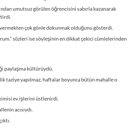
fından umutsuz görülen öğrencisini sabırla kazanarak
tirdi.
gi vermekten çok gönle dokunmak olduğunu gösterdi.
m.” sözleri ise söyleşinin en dikkat çekici cümlelerinden
iği paylaşma kültürüydü.
lik taziye yapılmaz, haftalar boyunca bütün mahalle o
imisi ev işlerini üstlenirdi.
llenin acısıydı.
ıktı.