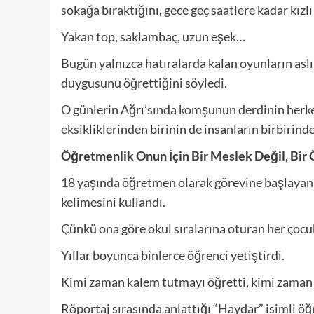
sokağa bıraktığını, gece geç saatlere kadar kızlı
Yakan top, saklambaç, uzun eşek…
Bugün yalnızca hatıralarda kalan oyunların asl
duygusunu öğrettiğini söyledi.
O günlerin Ağrı’sında komşunun derdinin herk
eksikliklerinden birinin de insanların birbirin
Öğretmenlik Onun İçin Bir Meslek Değil, Bi
18 yaşında öğretmen olarak görevine başlayan 
kelimesini kullandı.
Çünkü ona göre okul sıralarına oturan her çocuk
Yıllar boyunca binlerce öğrenci yetiştirdi.
Kimi zaman kalem tutmayı öğretti, kimi zama
Röportaj sırasında anlattığı “Haydar” isimli öğ