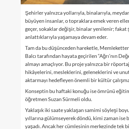
Şehirler yalnızca yollarıyla, binalarıyla, meyda
büyüyen insanlar, o topraklara emek veren elle
geçer, sokaklar değişir, binalar yenilenir; fakat
anlattıklarıyla yaşamaya devam eder.
Tam da bu düşünceden hareketle, Memleketten
Balcı tarafından hayata geçirilen “Ağrı’nın Değe
almayı amaçlıyor. Bu proje yalnızca bir röportaj 
hikâyelerini, mesleklerini, geleneklerini ve un
aktarmayı hedefleyen önemli bir kültür çalışmas
Konseptin bu haftaki konuğu ise ömrünü eğiti
öğretmen Suzan Sürmeli oldu.
Yaklaşık iki saate yaklaşan samimi söyleşi boy
yıllarına gülümseyerek döndü, kimi zaman ise 
yaşadı. Ancak her cümlesinin merkezinde tek bir