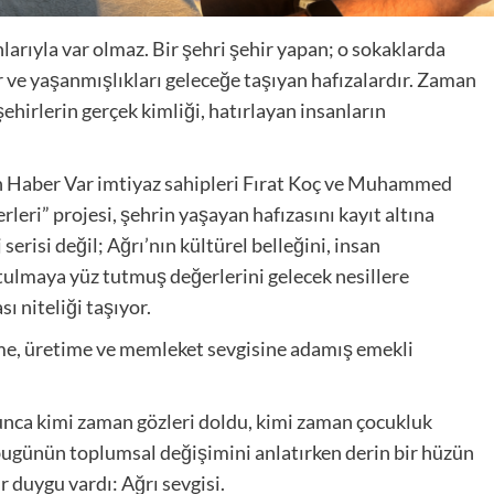
nlarıyla var olmaz. Bir şehri şehir yapan; o sokaklarda
r ve yaşanmışlıkları geleceğe taşıyan hafızalardır. Zaman
 şehirlerin gerçek kimliği, hatırlayan insanların
 Haber Var imtiyaz sahipleri Fırat Koç ve Muhammed
rleri” projesi, şehrin yaşayan hafızasını kayıt altına
serisi değil; Ağrı’nın kültürel belleğini, insan
utulmaya yüz tutmuş değerlerini gelecek nesillere
ı niteliği taşıyor.
me, üretime ve memleket sevgisine adamış emekli
unca kimi zaman gözleri doldu, kimi zaman çocukluk
bugünün toplumsal değişimini anlatırken derin bir hüzün
 duygu vardı: Ağrı sevgisi.