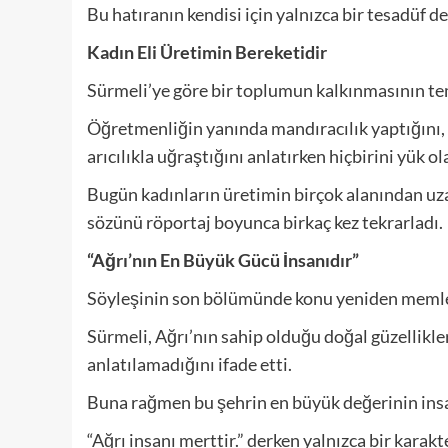
Bu hatıranın kendisi için yalnızca bir tesadüf 
Kadın Eli Üretimin Bereketidir
Sürmeli’ye göre bir toplumun kalkınmasının t
Öğretmenliğin yanında mandıracılık yaptığını, s
arıcılıkla uğraştığını anlatırken hiçbirini yük 
Bugün kadınların üretimin birçok alanından uza
sözünü röportaj boyunca birkaç kez tekrarladı.
“Ağrı’nın En Büyük Gücü İnsanıdır”
Söyleşinin son bölümünde konu yeniden memle
Sürmeli, Ağrı’nın sahip olduğu doğal güzellikler
anlatılamadığını ifade etti.
Buna rağmen bu şehrin en büyük değerinin ins
“Ağrı insanı merttir.” derken yalnızca bir karakte