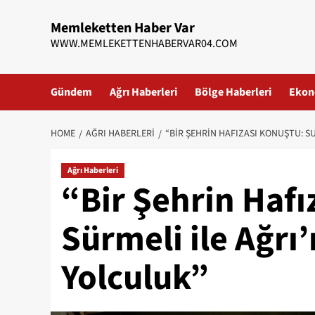
Skip
Memleketten Haber Var
to
WWW.MEMLEKETTENHABERVAR04.COM
content
Gündem
Ağrı Haberleri
Bölge Haberleri
Ekon
HOME
AĞRI HABERLERI
“BIR ŞEHRIN HAFIZASI KONUŞTU: S
Ağrı Haberleri
“Bir Şehrin Hafı
Sürmeli ile Ağrı
Yolculuk”