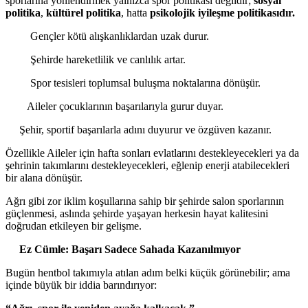
sporlarına yönlendirmek yalnızca spor politikası değildir;
sosyal
politika
,
kültürel politika
, hatta
psikolojik iyileşme politikasıdır.
Gençler kötü alışkanlıklardan uzak durur.
Şehirde hareketlilik ve canlılık artar.
Spor tesisleri toplumsal buluşma noktalarına dönüşür.
Aileler çocuklarının başarılarıyla gurur duyar.
Şehir, sportif başarılarla adını duyurur ve özgüven kazanır.
Özellikle Aileler için hafta sonları evlatlarını destekleyecekleri ya da
şehrinin takımlarını destekleyecekleri, eğlenip enerji atabilecekleri
bir alana dönüşür.
Ağrı gibi zor iklim koşullarına sahip bir şehirde salon sporlarının
güçlenmesi, aslında şehirde yaşayan herkesin hayat kalitesini
doğrudan etkileyen bir gelişme.
Ez Cümle: Başarı Sadece Sahada Kazanılmıyor
Bugün hentbol takımıyla atılan adım belki küçük görünebilir; ama
içinde büyük bir iddia barındırıyor: