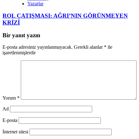
Yazarlar
ROL ÇATIŞMASI: AĞRI’NIN GÖRÜNMEYEN
KRİZİ
Bir yanıt yazın
E-posta adresiniz yayınlanmayacak.
Gerekli alanlar
*
ile
işaretlenmişlerdir
Yorum
*
Ad
E-posta
İnternet sitesi