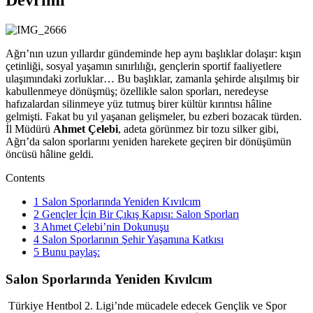
Ağrı’nın uzun yıllardır gündeminde hep aynı başlıklar dolaşır: kışın
çetinliği, sosyal yaşamın sınırlılığı, gençlerin sportif faaliyetlere
ulaşımındaki zorluklar… Bu başlıklar, zamanla şehirde alışılmış bir
kabullenmeye dönüşmüş; özellikle salon sporları, neredeyse
hafızalardan silinmeye yüz tutmuş birer kültür kırıntısı hâline
gelmişti. Fakat bu yıl yaşanan gelişmeler, bu ezberi bozacak türden.
İl Müdürü
Ahmet Çelebi
, adeta görünmez bir tozu silker gibi,
Ağrı’da salon sporlarını yeniden harekete geçiren bir dönüşümün
öncüsü hâline geldi.
Contents
1
Salon Sporlarında Yeniden Kıvılcım
2
Gençler İçin Bir Çıkış Kapısı: Salon Sporları
3
Ahmet Çelebi’nin Dokunuşu
4
Salon Sporlarının Şehir Yaşamına Katkısı
5
Bunu paylaş:
Salon Sporlarında Yeniden Kıvılcım
Türkiye Hentbol 2. Ligi’nde mücadele edecek Gençlik ve Spor