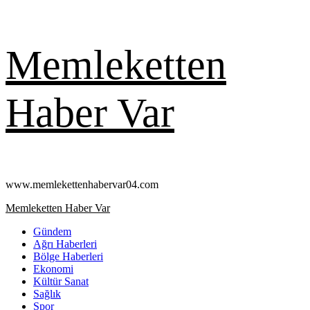
Skip
Memleketten
to
content
Haber Var
www.memlekettenhabervar04.com
Primary
Memleketten Haber Var
Menu
Gündem
Ağrı Haberleri
Bölge Haberleri
Ekonomi
Kültür Sanat
Sağlık
Spor