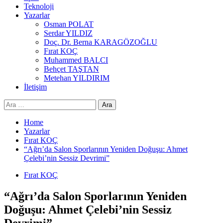
Teknoloji
Yazarlar
Osman POLAT
Serdar YILDIZ
Doç. Dr. Berna KARAGÖZOĞLU
Fırat KOÇ
Muhammed BALCI
Behçet TAŞTAN
Metehan YILDIRIM
İletişim
Arama:
Home
Yazarlar
Fırat KOÇ
“Ağrı’da Salon Sporlarının Yeniden Doğuşu: Ahmet
Çelebi’nin Sessiz Devrimi”
Fırat KOÇ
“Ağrı’da Salon Sporlarının Yeniden
Doğuşu: Ahmet Çelebi’nin Sessiz
Devrimi”