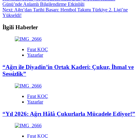
Günü’nde Anlamlı Bilgilendirme Etkinliği
navigation
Next:
Ağrı’dan Tarihi Başarı: Hentbol Takımı Türkiye 2. Ligi’ne
Yükseldi!
İlgili Haberler
Fırat KOÇ
Yazarlar
“Ağrı ile Diyadin’in Ortak Kaderi: Çukur, İhmal ve
Sessizlik”
Fırat KOÇ
Yazarlar
“Yıl 2026: Ağrı Hâlâ Çukurlarla Mücadele Ediyor!”
Fırat KOÇ