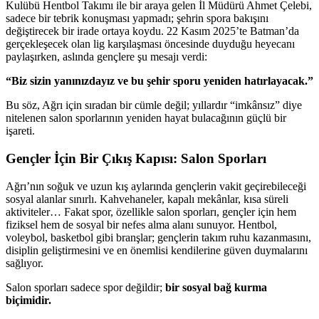
Kulübü Hentbol Takımı ile bir araya gelen İl Müdürü Ahmet Çelebi,
sadece bir tebrik konuşması yapmadı; şehrin spora bakışını
değiştirecek bir irade ortaya koydu. 22 Kasım 2025’te Batman’da
gerçekleşecek olan lig karşılaşması öncesinde duyduğu heyecanı
paylaşırken, aslında gençlere şu mesajı verdi:
“Biz sizin yanınızdayız ve bu şehir sporu yeniden hatırlayacak.”
Bu söz, Ağrı için sıradan bir cümle değil; yıllardır “imkânsız” diye
nitelenen salon sporlarının yeniden hayat bulacağının güçlü bir
işareti.
Gençler İçin Bir Çıkış Kapısı: Salon Sporları
Ağrı’nın soğuk ve uzun kış aylarında gençlerin vakit geçirebileceği
sosyal alanlar sınırlı. Kahvehaneler, kapalı mekânlar, kısa süreli
aktiviteler… Fakat spor, özellikle salon sporları, gençler için hem
fiziksel hem de sosyal bir nefes alma alanı sunuyor. Hentbol,
voleybol, basketbol gibi branşlar; gençlerin takım ruhu kazanmasını,
disiplin geliştirmesini ve en önemlisi kendilerine güven duymalarını
sağlıyor.
Salon sporları sadece spor değildir;
bir sosyal bağ kurma
biçimidir.