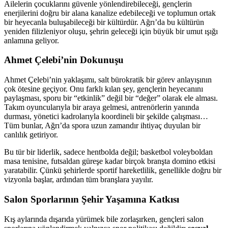
Ailelerin çocuklarını güvenle yönlendirebileceği, gençlerin
enerjilerini doğru bir alana kanalize edebileceği ve toplumun ortak
bir heyecanla buluşabileceği bir kültürdür. Ağrı’da bu kültürün
yeniden filizleniyor oluşu, şehrin geleceği için büyük bir umut ışığı
anlamına geliyor.
Ahmet Çelebi’nin Dokunuşu
Ahmet Çelebi’nin yaklaşımı, salt bürokratik bir görev anlayışının
çok ötesine geçiyor. Onu farklı kılan şey, gençlerin heyecanını
paylaşması, sporu bir “etkinlik” değil bir “değer” olarak ele alması.
Takım oyuncularıyla bir araya gelmesi, antrenörlerin yanında
durması, yönetici kadrolarıyla koordineli bir şekilde çalışması…
Tüm bunlar, Ağrı’da spora uzun zamandır ihtiyaç duyulan bir
canlılık getiriyor.
Bu tür bir liderlik, sadece hentbolda değil; basketbol voleyboldan
masa tenisine, futsaldan güreşe kadar birçok branşta domino etkisi
yaratabilir. Çünkü şehirlerde sportif hareketlilik, genellikle doğru bir
vizyonla başlar, ardından tüm branşlara yayılır.
Salon Sporlarının Şehir Yaşamına Katkısı
Kış aylarında dışarıda yürümek bile zorlaşırken, gençleri salon