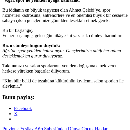
“Ağrı, spor ile yeniden ayağa kalkacak.”
Bu iddianın en büyük taşıyıcısı olan Ahmet Çelebi’ye, spor
hizmetleri kadrosuna, antrenörlere ve en önemlisi büyük bir cesaretle
sahaya çıkan gençlerimize gönülden teşekkür etmek gerek.
Bu bir başlangıç.
Ve her başlangıç, geleceğin hikâyesini yazacak cümleyi barındırır.
Biz o cümleyi bugün duyduk:
Ağrı’da spor yeniden hatırlanıyor. Gençlerimizin attığı her adımı
desteklemekten gurur duyuyoruz.
Takımımıza ve salon sporlarının yeniden doğuşuna emek veren
herkese yürekten başarılar diliyorum.
”Kim bilir belki de tezahürat kültürünün kıvılcımı salon sporları ile
alevlenir..”
Bunu paylaş:
Facebook
X
Post
Previous:
Yeşilay Ağrı Şubesi’nden Dünya Çocuk Hakları