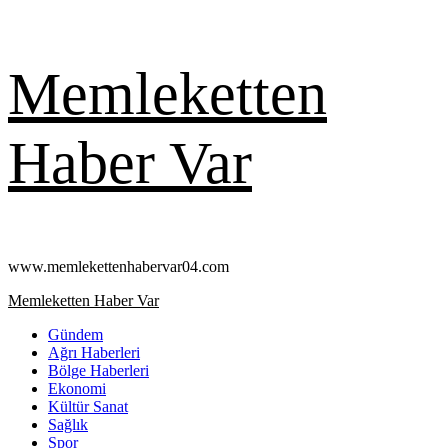
Skip
Memleketten
to
content
Haber Var
www.memlekettenhabervar04.com
Primary
Memleketten Haber Var
Menu
Gündem
Ağrı Haberleri
Bölge Haberleri
Ekonomi
Kültür Sanat
Sağlık
Spor