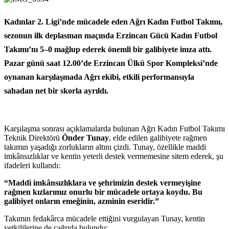
Kadınlar 2. Ligi’nde mücadele eden Ağrı Kadın Futbol Takımı,
sezonun ilk deplasman maçında Erzincan Gücü Kadın Futbol
Takımı’nı 5–0 mağlup ederek önemli bir galibiyete imza attı.
Pazar günü saat 12.00’de Erzincan Ülkü Spor Kompleksi’nde
oynanan karşılaşmada Ağrı ekibi, etkili performansıyla
sahadan net bir skorla ayrıldı.
Karşılaşma sonrası açıklamalarda bulunan Ağrı Kadın Futbol Takımı
Teknik Direktörü
Önder Tunay
, elde edilen galibiyete rağmen
takımın yaşadığı zorlukların altını çizdi. Tunay, özellikle maddi
imkânsızlıklar ve kentin yeterli destek vermemesine sitem ederek, şu
ifadeleri kullandı:
“Maddi imkânsızlıklara ve şehrimizin destek vermeyişine
rağmen kızlarımız onurlu bir mücadele ortaya koydu. Bu
galibiyet onların emeğinin, azminin eseridir.”
Takımın fedakârca mücadele ettiğini vurgulayan Tunay, kentin
yetkililerine de çağrıda bulundu: