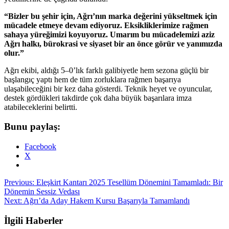
“Bizler bu şehir için, Ağrı’nın marka değerini yükseltmek için
mücadele etmeye devam ediyoruz. Eksikliklerimize rağmen
sahaya yüreğimizi koyuyoruz. Umarım bu mücadelemizi aziz
Ağrı halkı, bürokrasi ve siyaset bir an önce görür ve yanımızda
olur.”
Ağrı ekibi, aldığı 5–0’lık farklı galibiyetle hem sezona güçlü bir
başlangıç yaptı hem de tüm zorluklara rağmen başarıya
ulaşabileceğini bir kez daha gösterdi. Teknik heyet ve oyuncular,
destek gördükleri takdirde çok daha büyük başarılara imza
atabileceklerini belirtti.
Bunu paylaş:
Facebook
X
Post
Previous:
Eleşkirt Kantarı 2025 Tesellüm Dönemini Tamamladı: Bir
Dönemin Sessiz Vedası
navigation
Next:
Ağrı’da Aday Hakem Kursu Başarıyla Tamamlandı
İlgili Haberler