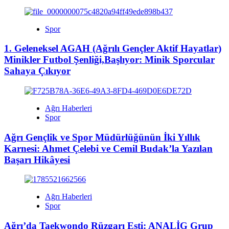
Spor
1. Geleneksel AGAH (Ağrılı Gençler Aktif Hayatlar)
Minikler Futbol Şenliği,Başlıyor: Minik Sporcular
Sahaya Çıkıyor
Ağrı Haberleri
Spor
Ağrı Gençlik ve Spor Müdürlüğünün İki Yıllık
Karnesi: Ahmet Çelebi ve Cemil Budak’la Yazılan
Başarı Hikâyesi
Ağrı Haberleri
Spor
Ağrı’da Taekwondo Rüzgarı Esti: ANALİG Grup