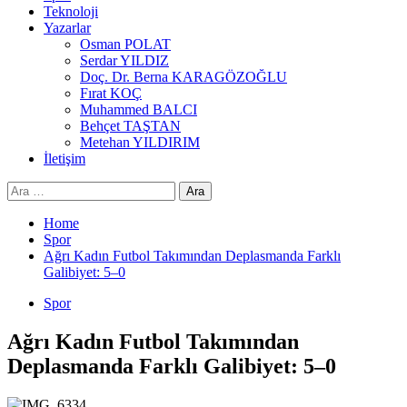
Teknoloji
Yazarlar
Osman POLAT
Serdar YILDIZ
Doç. Dr. Berna KARAGÖZOĞLU
Fırat KOÇ
Muhammed BALCI
Behçet TAŞTAN
Metehan YILDIRIM
İletişim
Arama:
Home
Spor
Ağrı Kadın Futbol Takımından Deplasmanda Farklı
Galibiyet: 5–0
Spor
Ağrı Kadın Futbol Takımından
Deplasmanda Farklı Galibiyet: 5–0