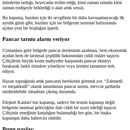
ürünlerini tarttığı, heyecanla teslim ettiği, kimi zaman umutla kimi
zaman endişeyle beklediği o alan artık sessiz.
Bu kapanış, bazıları için iki sevgilinin bir daha kavuşamayacağı ilk
ayrılık günü gibi; bazıları için ise bölgenin tarımsal hafızasında
açılan yeni bir boşluğun işareti.
Pancar tarımı alarm veriyor
Uzmanlara göre bölgede pancar üretiminin azalması, hem ekonomik
açıdan hem de tarımsal çeşitlilik bakımından ciddi riskler taşıyor.
Çiftçilerin büyük kısmı maliyetler karşısında pancar ekmeyi
bırakarak farklı ürünlere yöneliyor veya üretimi tamamen terk
ediyor.
Hazan toprağında artık pancarın bereketini görmek zor. “Zahmetli
ve meşakkatli” olarak tanımlanan pancar tarımı, mevcut şartlarda
sürdürülebilir olmaktan çıkmış durumda.
Eleşkirt Kantarı’nın kapanışı, sadece bir tesisin kapanışı değil;
bölgenin tarımsal geleceğine dair ciddi bir uyarı niteliği taşıyor.
Çiftçinin emeğinin karşılığını bulamadığı her gün, bir başka
kapanışın daha habercisi olabilir.
Bunu paylaş: