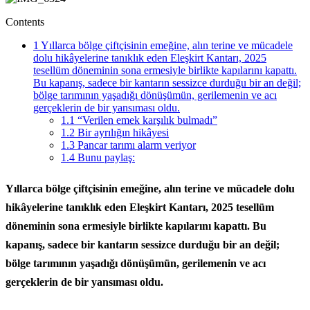
Contents
1
Yıllarca bölge çiftçisinin emeğine, alın terine ve mücadele
dolu hikâyelerine tanıklık eden Eleşkirt Kantarı, 2025
tesellüm döneminin sona ermesiyle birlikte kapılarını kapattı.
Bu kapanış, sadece bir kantarın sessizce durduğu bir an değil;
bölge tarımının yaşadığı dönüşümün, gerilemenin ve acı
gerçeklerin de bir yansıması oldu.
1.1
“Verilen emek karşılık bulmadı”
1.2
Bir ayrılığın hikâyesi
1.3
Pancar tarımı alarm veriyor
1.4
Bunu paylaş:
Yıllarca bölge çiftçisinin emeğine, alın terine ve mücadele dolu
hikâyelerine tanıklık eden Eleşkirt Kantarı, 2025 tesellüm
döneminin sona ermesiyle birlikte kapılarını kapattı. Bu
kapanış, sadece bir kantarın sessizce durduğu bir an değil;
bölge tarımının yaşadığı dönüşümün, gerilemenin ve acı
gerçeklerin de bir yansıması oldu.