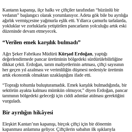
Kantarın kapanışı, ilçe halkı ve çiftçiler tarafından “hüzünlü bir
vedanın” başlangıcı olarak yorumlanıyor. Adeta gök bile bu ayrılığa
ağırlık vermişçesine yağmurla eşlik etti. Yıllarca çamurlu tarlalarda,
yokluklar ve zorluklarla yetiştirilen pancarların yolculuğu artık eski
düzeninde devam etmeyecek.
“Verilen emek karşılık bulmadı”
Ağrı Şeker Fabrikası Müdürü
Kürşad Erdoğan
, yaptığı
değerlendirmede pancar üretiminin bölgedeki sürdürülebilirliğine
dikkat çekti. Erdoğan, tarım maliyetlerinin artması, çiftçi sayısının
her geçen yıl azalması ve verimliliğin düşmesi nedeniyle üretimin
artık ekonomik olmaktan uzaklaştığını ifade etti.
“Toprağı tohumla buluşturamadık. Emek karşılık bulmadığında, bir
sektörün ayakta kalması mümkün olmuyor,” diyen Erdoğan, pancar
tarımının bölgedeki geleceği için ciddi adımlar atılması gerektiğini
vurguladı.
Bir ayrılığın hikâyesi
Eleşkirt Kantarı’nın kapanışı, birçok çiftçi için bir dönemin
kapanması anlamına geliyor. Çiftçilerin sabahın ilk ışıklarıyla