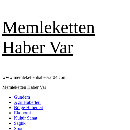
Skip
Memleketten
to
content
Haber Var
www.memlekettenhabervar04.com
Primary
Memleketten Haber Var
Menu
Gündem
Ağrı Haberleri
Bölge Haberleri
Ekonomi
Kültür Sanat
Sağlık
Spor