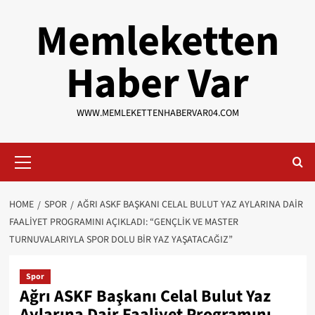
Skip
Memleketten
to
content
Haber Var
WWW.MEMLEKETTENHABERVAR04.COM
Primary
Menu
HOME
SPOR
AĞRI ASKF BAŞKANI CELAL BULUT YAZ AYLARINA DAIR
FAALIYET PROGRAMINI AÇIKLADI: “GENÇLIK VE MASTER
TURNUVALARIYLA SPOR DOLU BIR YAZ YAŞATACAĞIZ”
Spor
Ağrı ASKF Başkanı Celal Bulut Yaz
Aylarına Dair Faaliyet Programını