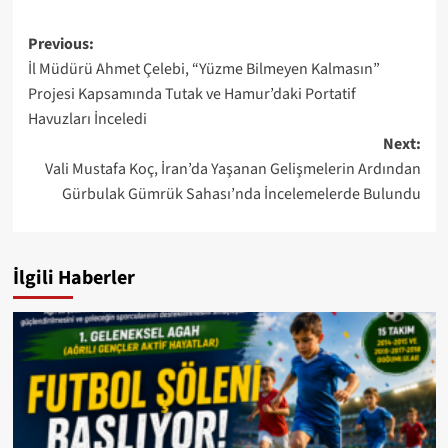
Post
Previous:
İl Müdürü Ahmet Çelebi, “Yüzme Bilmeyen Kalmasın”
navigation
Projesi Kapsamında Tutak ve Hamur’daki Portatif
Havuzları İnceledi
Next:
Vali Mustafa Koç, İran’da Yaşanan Gelişmelerin Ardından
Gürbulak Gümrük Sahası’nda İncelemelerde Bulundu
İlgili Haberler