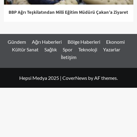
BBP Ağrı Teşkilatından Milli Eğitim Müdürü Çakan’a Ziyaret
Gündem
Ağrı Haberleri
Bölge Haberleri
Ekonomi
Kültür Sanat
Sağlık
Spor
Teknoloji
Yazarlar
İletişim
Hepsi Medya 2025
|
CoverNews
by AF themes.