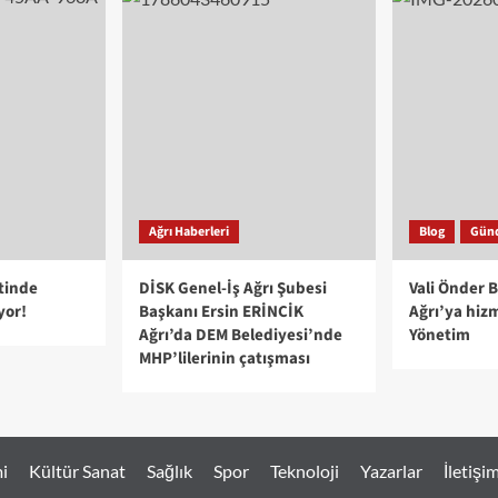
Ağrı Haberleri
Blog
Gün
tinde
DİSK Genel-İş Ağrı Şubesi
Vali Önder 
yor!
Başkanı Ersin ERİNCİK
Ağrı’ya hiz
Ağrı’da DEM Belediyesi’nde
Yönetim
MHP’lilerinin çatışması
i
Kültür Sanat
Sağlık
Spor
Teknoloji
Yazarlar
İletişi