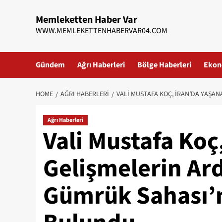
Skip
Memleketten Haber Var
to
WWW.MEMLEKETTENHABERVAR04.COM
content
Gündem
Ağrı Haberleri
Bölge Haberleri
Ekon
HOME
AĞRI HABERLERI
VALI MUSTAFA KOÇ, İRAN’DA YAŞ
Ağrı Haberleri
Vali Mustafa Koç
Gelişmelerin Ar
Gümrük Sahası’