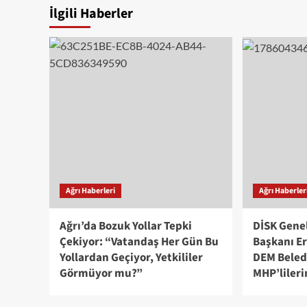
İlgili Haberler
Ağrı Haberleri
Ağrı Haberler
Ağrı’da Bozuk Yollar Tepki
DİSK Genel
Çekiyor: “Vatandaş Her Gün Bu
Başkanı Er
Yollardan Geçiyor, Yetkililer
DEM Beled
Görmüyor mu?”
MHP’lileri