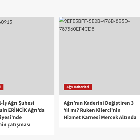
i
Ağrı Haberleri
-İş Ağrı Şubesi
Ağrı’nın Kaderini Değiştiren 3
sin ERİNCİK Ağrı’da
Yıl mı? Ruken Kilerci’nin
iyesi’nde
Hizmet Karnesi Mercek Altında
nin çatışması