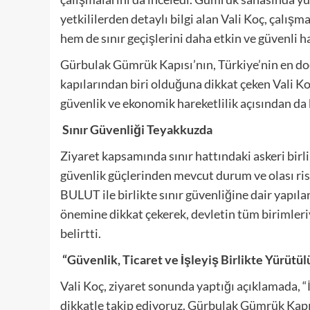
yetkililerden detaylı bilgi alan Vali Koç, çalış
hem de sınır geçişlerini daha etkin ve güvenli ha
Gürbulak Gümrük Kapısı’nın, Türkiye’nin en doğu
kapılarından biri olduğuna dikkat çeken Vali Koç
güvenlik ve ekonomik hareketlilik açısından da
Sınır Güvenliği Teyakkuzda
Ziyaret kapsamında sınır hattındaki askeri birli
güvenlik güçlerinden mevcut durum ve olası risk
BULUT ile birlikte sınır güvenliğine dair yapıl
önemine dikkat çekerek, devletin tüm birimleri
belirtti.
“Güvenlik, Ticaret ve İşleyiş Birlikte Yürütü
Vali Koç, ziyaret sonunda yaptığı açıklamada, “
dikkatle takip ediyoruz. Gürbulak Gümrük Kapı