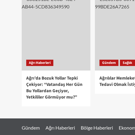
Ağrı Haberleri
Gündem
Sağlık
Ağrı’da Bozuk Yollar Tepki
Ağrılılar Memleke
Çekiyor: “Vatandaş Her Gün
Tedavi Olmak İsti
Bu Yollardan Geçiyor,
Yetkililer Görmüyor mu?”
Gündem
Ağrı Haberleri
Bölge Haberleri
Ekonom