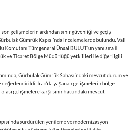
son gelişmelerin ardından sınır güvenliği ve geçiş
Gürbulak Gümrük Kapısı’nda incelemelerde bulundu. Vali
rdu Komutanı Tümgeneral Ünsal BULUT’un yanı sıra İl
e Ticaret Bölge Müdürlüğü yetkilileri ile diğer ilgili
psamında, Gürbulak Gümrük Sahası’ndaki mevcut durum ve
e değerlendirildi. İran’da yaşanan gelişmelerin bölge
, olası gelişmelere karşı sınır hattındaki mevcut
Kapısı’nda sürdürülen yenileme ve modernizasyon
ütülen alt ve üstyapı iyileştirmelerine ilişkin