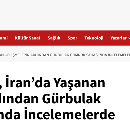
omi
Kültür Sanat
Sağlık
Spor
Teknoloji
Yazarlar
ANAN GELIŞMELERIN ARDINDAN GÜRBULAK GÜMRÜK SAHASI’NDA İNCELEMEL
, İran’da Yaşanan
dından Gürbulak
nda İncelemelerde