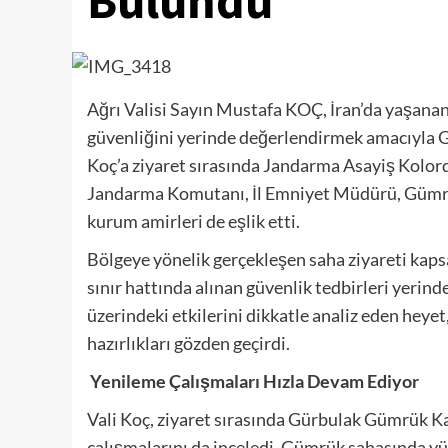
Bulundu
Ağrı Valisi Sayın Mustafa KOÇ, İran’da yaşanan 
güvenliğini yerinde değerlendirmek amacıyla 
Koç’a ziyaret sırasında Jandarma Asayiş Kolo
Jandarma Komutanı, İl Emniyet Müdürü, Gümrük v
kurum amirleri de eşlik etti.
Bölgeye yönelik gerçekleşen saha ziyareti ka
sınır hattında alınan güvenlik tedbirleri yerind
üzerindeki etkilerini dikkatle analiz eden heyet
hazırlıkları gözden geçirdi.
Yenileme Çalışmaları Hızla Devam Ediyor
Vali Koç, ziyaret sırasında Gürbulak Gümrük 
çalışmalarını da inceledi. Gümrük sahasında yür