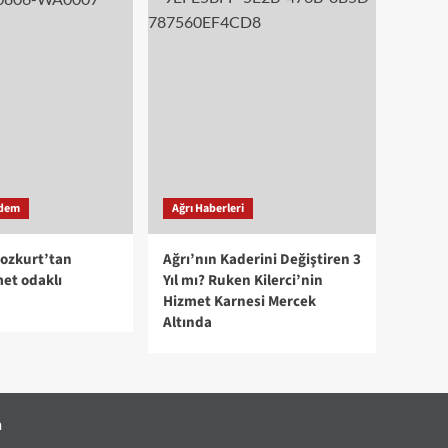
dem
Ağrı Haberleri
Bozkurt’tan
Ağrı’nın Kaderini Değiştiren 3
met odaklı
Yıl mı? Ruken Kilerci’nin
Hizmet Karnesi Mercek
Altında
m