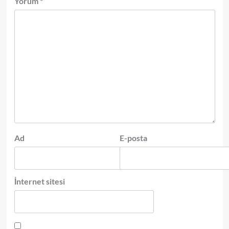
Yorum
*
Ad
E-posta
İnternet sitesi