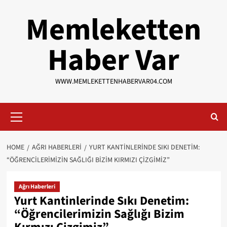
Skip
Memleketten
to
content
Haber Var
WWW.MEMLEKETTENHABERVAR04.COM
Primary
Menu
HOME
AĞRI HABERLERI
YURT KANTINLERINDE SIKI DENETIM:
“ÖĞRENCILERIMIZIN SAĞLIĞI BIZIM KIRMIZI ÇIZGIMIZ”
Ağrı Haberleri
Yurt Kantinlerinde Sıkı Denetim:
“Öğrencilerimizin Sağlığı Bizim