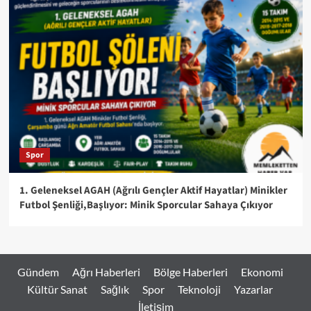
Spor
1. Geleneksel AGAH (Ağrılı Gençler Aktif Hayatlar) Minikler
Futbol Şenliği,Başlıyor: Minik Sporcular Sahaya Çıkıyor
Gündem
Ağrı Haberleri
Bölge Haberleri
Ekonomi
Kültür Sanat
Sağlık
Spor
Teknoloji
Yazarlar
İletişim