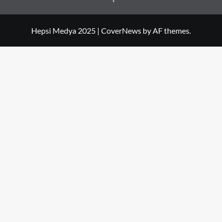
Hepsi Medya 2025
|
CoverNews
by AF themes.