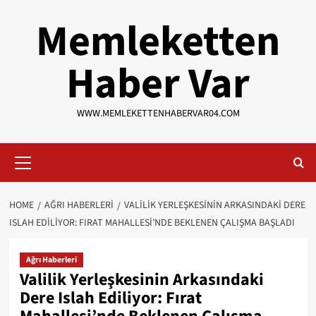
Skip
Memleketten
to
content
Haber Var
WWW.MEMLEKETTENHABERVAR04.COM
Primary
Menu
HOME
AĞRI HABERLERI
VALILIK YERLEŞKESININ ARKASINDAKI DERE
ISLAH EDILIYOR: FIRAT MAHALLESI’NDE BEKLENEN ÇALIŞMA BAŞLADI
Ağrı Haberleri
Valilik Yerleşkesinin Arkasındaki
Dere Islah Ediliyor: Fırat