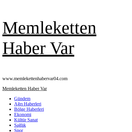
Skip
Memleketten
to
content
Haber Var
www.memlekettenhabervar04.com
Primary
Memleketten Haber Var
Menu
Gündem
Ağrı Haberleri
Bölge Haberleri
Ekonomi
Kültür Sanat
Sağlık
Spor