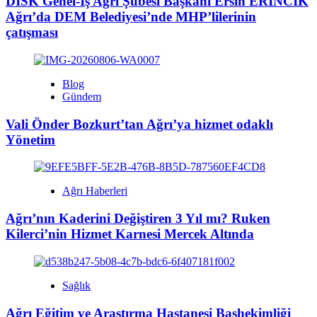
DİSK Genel-İş Ağrı Şubesi Başkanı Ersin ERİNCİK
Ağrı’da DEM Belediyesi’nde MHP’lilerinin
çatışması
Blog
Gündem
Vali Önder Bozkurt’tan Ağrı’ya hizmet odaklı
Yönetim
Ağrı Haberleri
Ağrı’nın Kaderini Değiştiren 3 Yıl mı? Ruken
Kilerci’nin Hizmet Karnesi Mercek Altında
Sağlık
Ağrı Eğitim ve Araştırma Hastanesi Başhekimliği