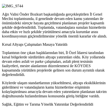
Ağrı Valisi Önder Bozkurt başkanlığında gerçekleştirilen İl Genel
Meclisi toplantısında, il genelinde devam eden kamu yatırımları ile
önümüzdeki süreçte hayata geçirilmesi planlanan projeler kapsamlı
şekilde değerlendirildi. Toplantıda, vatandaşlara sunulan hizmetlerin
daha etkin ve hızlı şekilde yürütülmesi amacıyla kurumlar arası
koordinasyonun güçlendirilmesine yönelik önemli kararlar ele alındı.
Kırsal Altyapı Çalışmaları Masaya Yatırıldı
Toplantının öne çıkan başlıklarından biri, İl Özel İdaresi tarafından
kırsal bölgelerde sürdürülen altyapı yatırımları oldu. Köy yollarında
devam eden asfalt ve parke çalışmaları, asfalt plent tesisinin
faaliyetleri, mesire alanlarının düzenlenmesi ile KÖYDES
kapsamında yürütülen projelerde gelinen son durum ayrıntılı olarak
değerlendirildi.
Köylerde ulaşım standartlarının yükseltilmesi, altyapı eksikliklerinin
giderilmesi ve vatandaşların kamu hizmetlerine erişiminin
kolaylaştırılması amacıyla devam eden yatırımların planlanan takvim
doğrultusunda hızlandırılması konusunda görüş birliğine varıldı.
Sağlık, Eğitim ve Tarıma Yönelik Yatırımlar Değerlendirildi