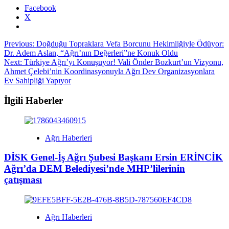
Facebook
X
Post
Previous:
Doğduğu Topraklara Vefa Borcunu Hekimliğiyle Ödüyor:
Dr. Adem Aslan, “Ağrı’nın Değerleri”ne Konuk Oldu
navigation
Next:
Türkiye Ağrı’yı Konuşuyor! Vali Önder Bozkurt’un Vizyonu,
Ahmet Çelebi’nin Koordinasyonuyla Ağrı Dev Organizasyonlara
Ev Sahipliği Yapıyor
İlgili Haberler
Ağrı Haberleri
DİSK Genel-İş Ağrı Şubesi Başkanı Ersin ERİNCİK
Ağrı’da DEM Belediyesi’nde MHP’lilerinin
çatışması
Ağrı Haberleri