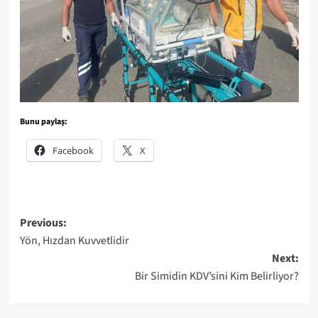
Bunu paylaş:
Facebook
X
Post
Previous:
Yön, Hızdan Kuvvetlidir
navigation
Next:
Bir Simidin KDV’sini Kim Belirliyor?