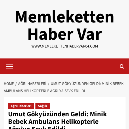
Skip
Memleketten
to
content
Haber Var
WWW.MEMLEKETTENHABERVAR04.COM
Primary
Menu
HOME
AĞRI HABERLERI
UMUT GÖKYÜZÜNDEN GELDI: MINIK BEBEK
AMBULANS HELIKOPTERLE AĞRI’YA SEVK EDILDI
Ağrı Haberleri
Sağlık
Umut Gökyüzünden Geldi: Minik
Bebek Ambulans Helikopterle