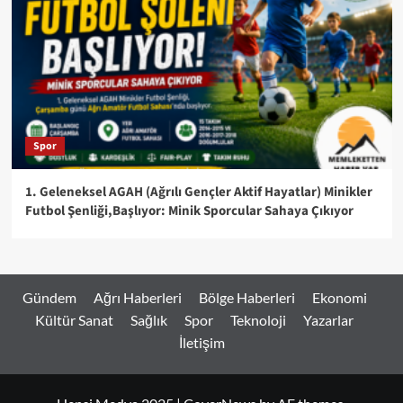
Spor
1. Geleneksel AGAH (Ağrılı Gençler Aktif Hayatlar) Minikler
Futbol Şenliği,Başlıyor: Minik Sporcular Sahaya Çıkıyor
Gündem
Ağrı Haberleri
Bölge Haberleri
Ekonomi
Kültür Sanat
Sağlık
Spor
Teknoloji
Yazarlar
İletişim