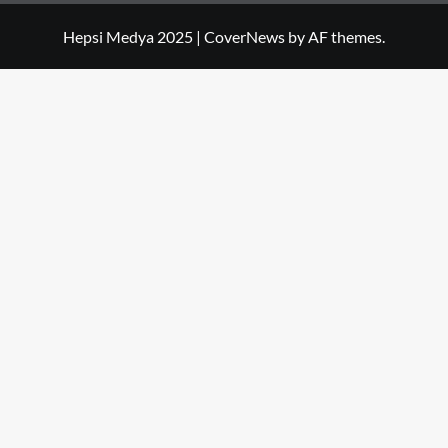
Hepsi Medya 2025
|
CoverNews
by AF themes.