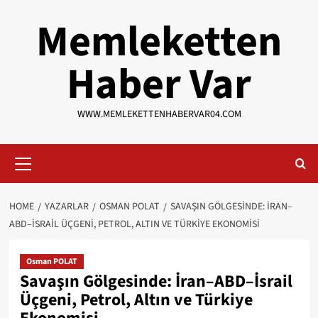
Skip
Memleketten
to
content
Haber Var
WWW.MEMLEKETTENHABERVAR04.COM
Primary
Menu
HOME
YAZARLAR
OSMAN POLAT
SAVAŞIN GÖLGESINDE: İRAN–
ABD–İSRAIL ÜÇGENI, PETROL, ALTIN VE TÜRKIYE EKONOMISI
Osman POLAT
Savaşın Gölgesinde: İran–ABD–İsrail
Üçgeni, Petrol, Altın ve Türkiye