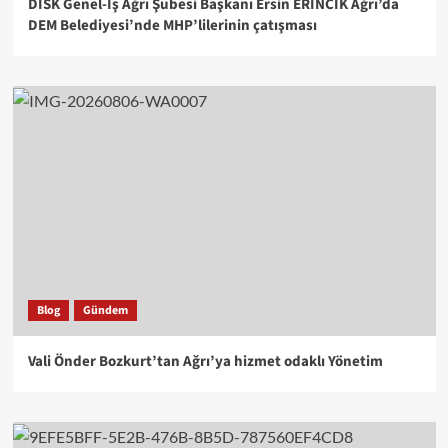
DİSK Genel-İş Ağrı Şubesi Başkanı Ersin ERİNCİK Ağrı’da
DEM Belediyesi’nde MHP’lilerinin çatışması
Blog
Gündem
Vali Önder Bozkurt’tan Ağrı’ya hizmet odaklı Yönetim