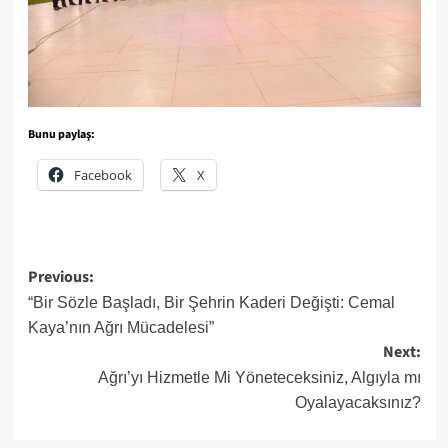
Bunu paylaş:
Facebook
X
Post
Previous:
navigation
“Bir Sözle Başladı, Bir Şehrin Kaderi Değişti: Cemal
Kaya’nın Ağrı Mücadelesi”
Next:
Ağrı’yı Hizmetle Mi Yöneteceksiniz, Algıyla mı
Oyalayacaksınız?