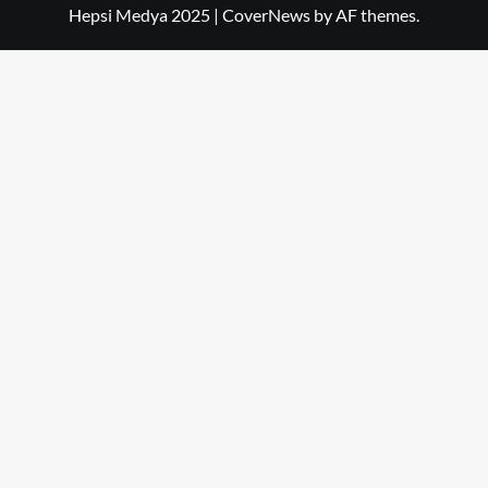
Hepsi Medya 2025
|
CoverNews
by AF themes.