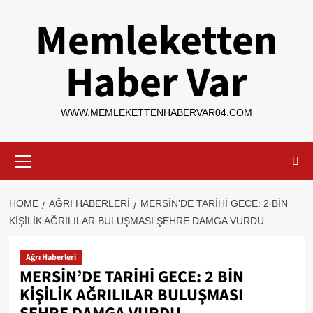
Skip
Memleketten
to
content
Haber Var
WWW.MEMLEKETTENHABERVAR04.COM
Primary
Menu
HOME
AĞRI HABERLERI
MERSİN’DE TARİHİ GECE: 2 BİN
KİŞİLİK AĞRILILAR BULUŞMASI ŞEHRE DAMGA VURDU
Ağrı Haberleri
MERSİN’DE TARİHİ GECE: 2 BİN
KİŞİLİK AĞRILILAR BULUŞMASI