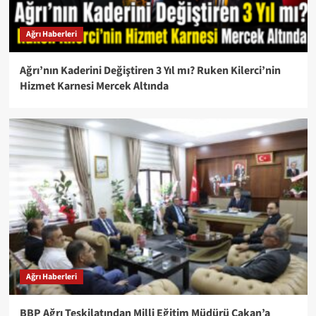
Ağrı Haberleri
Ağrı’nın Kaderini Değiştiren 3 Yıl mı? Ruken Kilerci’nin
Hizmet Karnesi Mercek Altında
Ağrı Haberleri
BBP Ağrı Teşkilatından Milli Eğitim Müdürü Çakan’a