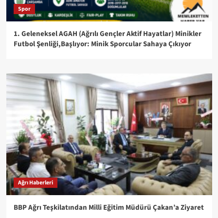
Spor
1. Geleneksel AGAH (Ağrılı Gençler Aktif Hayatlar) Minikler
Futbol Şenliği,Başlıyor: Minik Sporcular Sahaya Çıkıyor
Ağrı Haberleri
BBP Ağrı Teşkilatından Milli Eğitim Müdürü Çakan’a Ziyaret