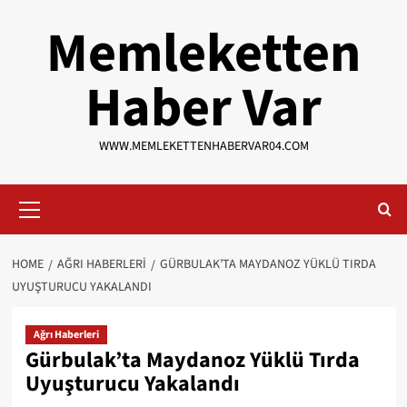
Skip
Memleketten
to
content
Haber Var
WWW.MEMLEKETTENHABERVAR04.COM
Primary
Menu
HOME
AĞRI HABERLERI
GÜRBULAK’TA MAYDANOZ YÜKLÜ TIRDA
UYUŞTURUCU YAKALANDI
Ağrı Haberleri
Gürbulak’ta Maydanoz Yüklü Tırda
Uyuşturucu Yakalandı