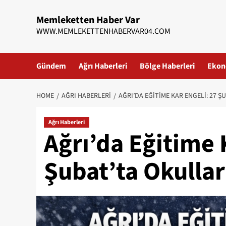
Skip
Memleketten Haber Var
to
WWW.MEMLEKETTENHABERVAR04.COM
content
Gündem
Ağrı Haberleri
Bölge Haberleri
Ekon
HOME
AĞRI HABERLERI
AĞRI’DA EĞITIME KAR ENGELI: 27 Ş
Ağrı Haberleri
Ağrı’da Eğitime 
Şubat’ta Okullar 