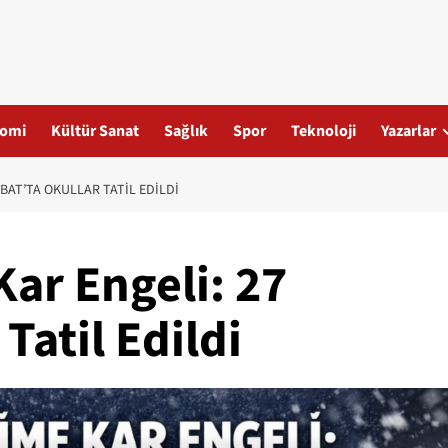
omi
Kültür Sanat
Sağlık
Spor
Teknoloji
Yazarlar
UBAT’TA OKULLAR TATIL EDILDI
Kar Engeli: 27
Tatil Edildi