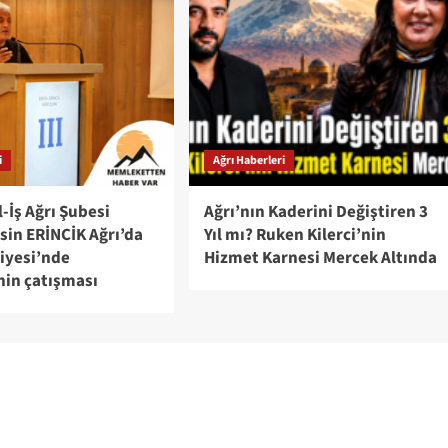
i
Ağrı Haberleri
-İş Ağrı Şubesi
Ağrı’nın Kaderini Değiştiren 3
sin ERİNCİK Ağrı’da
Yıl mı? Ruken Kilerci’nin
iyesi’nde
Hizmet Karnesi Mercek Altında
nin çatışması