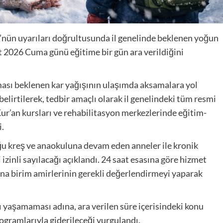
’nün uyarıları doğrultusunda il genelinde beklenen yoğun
t 2026 Cuma günü eğitime bir gün ara verildiğini
lması beklenen kar yağışının ulaşımda aksamalara yol
elirtilerek, tedbir amaçlı olarak il genelindeki tüm resmi
 Kur’an kursları ve rehabilitasyon merkezlerinde eğitim-
i.
uğu kreş ve anaokuluna devam eden anneler ile kronik
izinli sayılacağı açıklandı. 24 saat esasına göre hizmet
a birim amirlerinin gerekli değerlendirmeyi yaparak
ı yaşamaması adına, ara verilen süre içerisindeki konu
rogramlarıyla giderileceği vurgulandı.