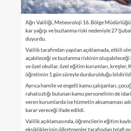
Ağrı Valiliği, Meteoroloji 16. Bölge Müdürlüğü
kar yağışı ve buzlanma riski nedeniyle 27 Şuba
duyurdu.
Valilik tarafından yapılan açıklamada, etkili o
açabileceği ve buzlanma riskinin oluşabileceği b
ve özel okullar, özel eğitim kurumları, kreşler,
öğretimin 1 gün süreyle durdurulduğu bildirild
Ayrıca hamile ve engelli kamu çalışanları, çoc
rahatsızlığı bulunan kamu personelinin de idari 
veren kurumlarda ise hizmetin aksamaması adın
karar vereceği ifade edildi.
Valilik açıklamasında, öğrencilerin eğitim kayb
eksikliklerinin öğretmenler tarafından telafi p