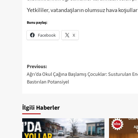
Yetkililer, vatandaşların olumsuz hava koşulları
Bunu paylaş:
Facebook
X
Post
Previous:
Ağrı’da Okul Çağına Başlamış Çocuklar: Susturulan Ene
navigation
Bastırılan Potansiyel
İlgili Haberler