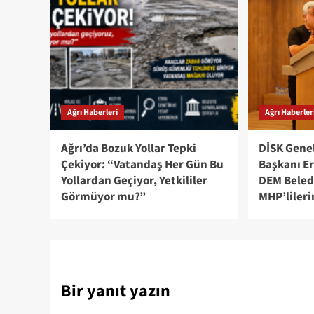
Ağrı Haberleri
Ağrı Haberler
Ağrı’da Bozuk Yollar Tepki
DİSK Genel
Çekiyor: “Vatandaş Her Gün Bu
Başkanı Er
Yollardan Geçiyor, Yetkililer
DEM Beled
Görmüyor mu?”
MHP’lileri
Bir yanıt yazın