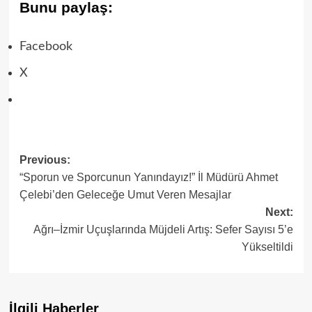
Bunu paylaş:
Facebook
X
Previous:
Post
“Sporun ve Sporcunun Yanındayız!” İl Müdürü Ahmet
navigation
Çelebi’den Geleceğe Umut Veren Mesajlar
Next:
Ağrı–İzmir Uçuşlarında Müjdeli Artış: Sefer Sayısı 5’e
Yükseltildi
İlgili Haberler