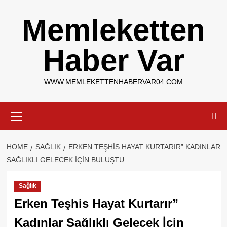
Skip
Memleketten
to
content
Haber Var
WWW.MEMLEKETTENHABERVAR04.COM
Primary
Menu
HOME
SAĞLIK
ERKEN TEŞHIS HAYAT KURTARIR” KADINLAR
SAĞLIKLI GELECEK İÇIN BULUŞTU
Sağlık
Erken Teşhis Hayat Kurtarır”
Kadınlar Sağlıklı Gelecek İçin