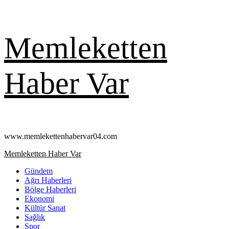
Skip
Memleketten
to
content
Haber Var
www.memlekettenhabervar04.com
Primary
Memleketten Haber Var
Menu
Gündem
Ağrı Haberleri
Bölge Haberleri
Ekonomi
Kültür Sanat
Sağlık
Spor