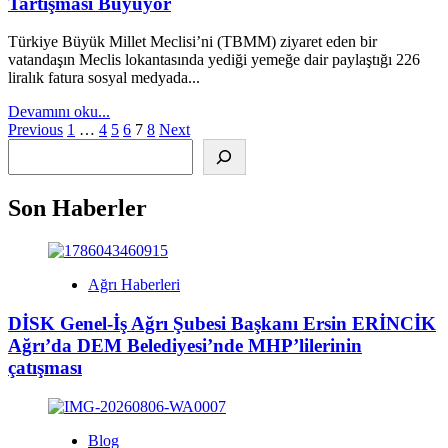
Tartışması Büyüyor
TL’yi
Aştı,
Türkiye Büyük Millet Meclisi’ni (TBMM) ziyaret eden bir
Açlık
vatandaşın Meclis lokantasında yediği yemeğe dair paylaştığı 226
Sınırı
liralık fatura sosyal medyada...
26
Bin
Read
Devamını oku...
TL’nin
Yazı
more
Previous
1
…
4
5
6
7
8
Next
Üzerine
Alış
about
sayfalaması
Çıktı
TBMM
Lokantasında
226
Son Haberler
Liralık
Hesap
Gündem
Oldu:
Ağrı Haberleri
Vatandaşlar
Arasındaki
DİSK Genel-İş Ağrı Şubesi Başkanı Ersin ERİNCİK
Fiyat
Ağrı’da DEM Belediyesi’nde MHP’lilerinin
Farkı
Tartışması
çatışması
Büyüyor
Blog