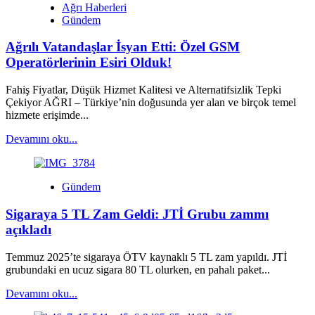
Ağrı Haberleri
bankalar
Gündem
şube
içi
Ağrılı Vatandaşlar İsyan Etti: Özel GSM
ATM’lerde
para
Operatörlerinin Esiri Olduk!
çekme
limitlerini
Fahiş Fiyatlar, Düşük Hizmet Kalitesi ve Alternatifsizlik Tepki
50
Çekiyor AĞRI – Türkiye’nin doğusunda yer alan ve birçok temel
bin
hizmete erişimde...
TL’ye
çıkarıyor
Read
Devamını oku...
more
about
Ağrılı
Gündem
Vatandaşlar
İsyan
Sigaraya 5 TL Zam Geldi: JTİ Grubu zammı
Etti:
Özel
açıkladı
GSM
Operatörlerinin
Temmuz 2025’te sigaraya ÖTV kaynaklı 5 TL zam yapıldı. JTİ
Esiri
grubundaki en ucuz sigara 80 TL olurken, en pahalı paket...
Olduk!
Read
Devamını oku...
more