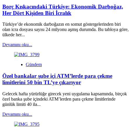
Borç Kıskacındaki Türkiye: Ekonomik Darboğaz,
Her Dört Kişiden Biri İcralık
Türkiye’de ekonomik darboğazın en somut göstergelerinden biri
olan icra dosyası sayısı 24 milyonu aşmış durumda. Bu tabloya göre,
ülkede her...
Read
Devamını oku...
more
about
Borç
Gündem
Kıskacındaki
Türkiye:
Özel bankalar şube içi ATM’lerde para çekme
Ekonomik
Darboğaz,
limitlerini 50 bin TL’ye çıkarıyor
Her
Dört
Gelecek hafta yürürlüğe girecek yeni uygulama kapsamında, birçok
Kişiden
özel banka şube içindeki ATM’lerden para çekme limitlerinde
Biri
günlük limiti 40 ila...
İcralık
Read
Devamını oku...
more
about
Özel