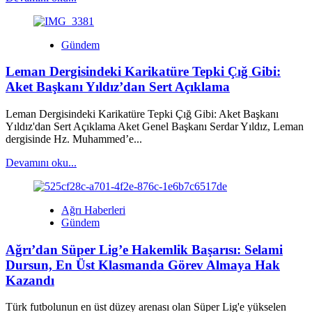
more
about
3,5
Gündem
Milyon
Kişi
Leman Dergisindeki Karikatüre Tepki Çığ Gibi:
Hâlâ
Ehliyetini
Aket Başkanı Yıldız’dan Sert Açıklama
Yenilemedi:
Ağustos’ta
Leman Dergisindeki Karikatüre Tepki Çığ Gibi: Aket Başkanı
Büyük
Yıldız'dan Sert Açıklama Aket Genel Başkanı Serdar Yıldız, Leman
Mağduriyet
dergisinde Hz. Muhammed’e...
Kapıda
Read
Devamını oku...
more
about
Leman
Ağrı Haberleri
Dergisindeki
Gündem
Karikatüre
Tepki
Ağrı’dan Süper Lig’e Hakemlik Başarısı: Selami
Çığ
Gibi:
Dursun, En Üst Klasmanda Görev Almaya Hak
Aket
Kazandı
Başkanı
Yıldız’dan
Türk futbolunun en üst düzey arenası olan Süper Lig'e yükselen