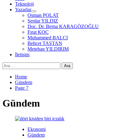
Teknoloji
Yazarlar
Osman POLAT
Serdar YILDIZ
Doç. Dr. Berna KARAGÖZOĞLU
Fırat KOÇ
Muhammed BALCI
Behçet TAŞTAN
Metehan YILDIRIM
İletişim
Arama:
Home
Gündem
Page 7
Gündem
Ekonomi
Gündem