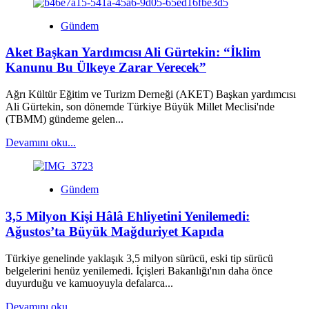
about
Sigaraya
Gündem
5
TL
Aket Başkan Yardımcısı Ali Gürtekin: “İklim
Zam
Geldi:
Kanunu Bu Ülkeye Zarar Verecek”
JTİ
Grubu
Ağrı Kültür Eğitim ve Turizm Derneği (AKET) Başkan yardımcısı
zammı
Ali Gürtekin, son dönemde Türkiye Büyük Millet Meclisi'nde
açıkladı
(TBMM) gündeme gelen...
Read
Devamını oku...
more
about
Aket
Gündem
Başkan
Yardımcısı
3,5 Milyon Kişi Hâlâ Ehliyetini Yenilemedi:
Ali
Gürtekin:
Ağustos’ta Büyük Mağduriyet Kapıda
“İklim
Kanunu
Türkiye genelinde yaklaşık 3,5 milyon sürücü, eski tip sürücü
Bu
belgelerini henüz yenilemedi. İçişleri Bakanlığı'nın daha önce
Ülkeye
duyurduğu ve kamuoyuyla defalarca...
Zarar
Verecek”
Read
Devamını oku...