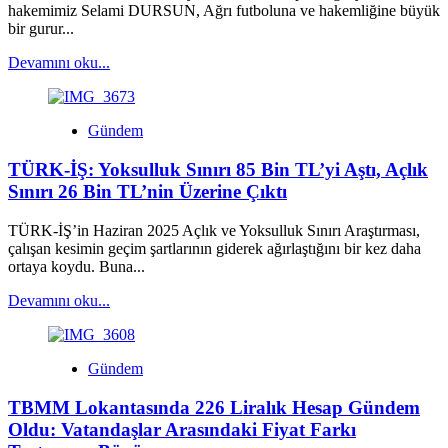
Sert
hakemimiz Selami DURSUN, Ağrı futboluna ve hakemliğine büyük
Açıklama
bir gurur...
Read
Devamını oku...
more
about
Ağrı’dan
Gündem
Süper
Lig’e
TÜRK-İŞ: Yoksulluk Sınırı 85 Bin TL’yi Aştı, Açlık
Hakemlik
Başarısı:
Sınırı 26 Bin TL’nin Üzerine Çıktı
Selami
Dursun,
TÜRK-İŞ’in Haziran 2025 Açlık ve Yoksulluk Sınırı Araştırması,
En
çalışan kesimin geçim şartlarının giderek ağırlaştığını bir kez daha
Üst
ortaya koydu. Buna...
Klasmanda
Görev
Read
Devamını oku...
Almaya
more
Hak
about
Kazandı
TÜRK-
Gündem
İŞ:
Yoksulluk
TBMM Lokantasında 226 Liralık Hesap Gündem
Sınırı
85
Oldu: Vatandaşlar Arasındaki Fiyat Farkı
Bin