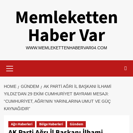
Skip
Memleketten
to
content
Haber Var
WWW.MEMLEKETTENHABERVAR04.COM
Primary
Menu
HOME
GÜNDEM
AK PARTI AĞRI İL BAŞKANI İLHAMI
YILDIZ’DAN 29 EKIM CUMHURIYET BAYRAMI MESAJI:
“CUMHURIYET, AĞRI’NIN YARINLARINA UMUT VE GÜÇ
KAYNAĞIDIR”
Ağrı Haberleri
Bölge Haberleri
Gündem
AK Parti Ağrı İl Başkanı İlhami