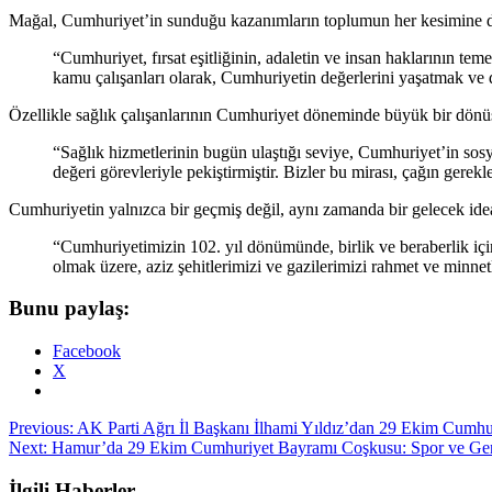
Mağal, Cumhuriyet’in sunduğu kazanımların toplumun her kesimine d
“Cumhuriyet, fırsat eşitliğinin, adaletin ve insan haklarının t
kamu çalışanları olarak, Cumhuriyetin değerlerini yaşatmak ve 
Özellikle sağlık çalışanlarının Cumhuriyet döneminde büyük bir dön
“Sağlık hizmetlerinin bugün ulaştığı seviye, Cumhuriyet’in sosy
değeri görevleriyle pekiştirmiştir. Bizler bu mirası, çağın gerek
Cumhuriyetin yalnızca bir geçmiş değil, aynı zamanda bir gelecek ide
“Cumhuriyetimizin 102. yıl dönümünde, birlik ve beraberlik iç
olmak üzere, aziz şehitlerimizi ve gazilerimizi rahmet ve minne
Bunu paylaş:
Facebook
X
Post
Previous:
AK Parti Ağrı İl Başkanı İlhami Yıldız’dan 29 Ekim Cumhu
Next:
Hamur’da 29 Ekim Cumhuriyet Bayramı Coşkusu: Spor ve Genç
navigation
İlgili Haberler