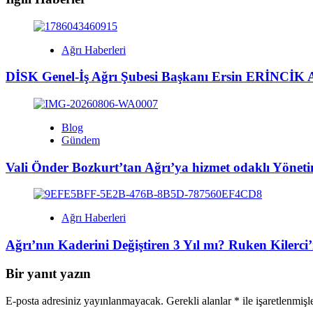
Ağrı Haberleri
DİSK Genel-İş Ağrı Şubesi Başkanı Ersin ERİNCİK A
Blog
Gündem
Vali Önder Bozkurt’tan Ağrı’ya hizmet odaklı Yönet
Ağrı Haberleri
Ağrı’nın Kaderini Değiştiren 3 Yıl mı? Ruken Kilerc
Bir yanıt yazın
E-posta adresiniz yayınlanmayacak.
Gerekli alanlar
*
ile işaretlenmişl