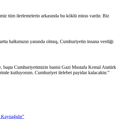
imiz tüm ilerlemelerin arkasında bu köklü miras vardır. Biz
 şartta halkımızın yanında olmuş, Cumhuriyetin insana verdiği
le, başta Cumhuriyetimizin banisi Gazi Mustafa Kemal Atatürk
rimle kutluyorum. Cumhuriyet ilelebet payidar kalacaktır.”
ç Kaynağıdır”