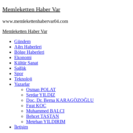
Skip
Memleketten Haber Var
to
content
www.memlekettenhabervar04.com
Primary
Memleketten Haber Var
Menu
Gündem
Ağrı Haberleri
Bölge Haberleri
Ekonomi
Kültür Sanat
Sağlık
Spor
Teknoloji
Yazarlar
Osman POLAT
Serdar YILDIZ
Doç. Dr. Berna KARAGÖZOĞLU
Fırat KOÇ
Muhammed BALCI
Behçet TAŞTAN
Metehan YILDIRIM
İletişim