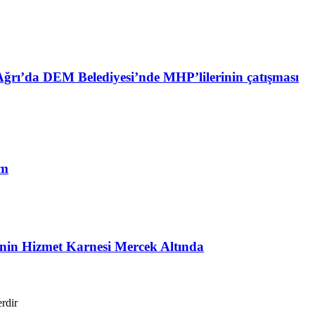
ğrı’da DEM Belediyesi’nde MHP’lilerinin çatışması
im
i’nin Hizmet Karnesi Mercek Altında
erdir