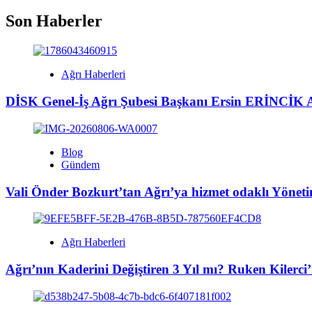
Son Haberler
Ağrı Haberleri
DİSK Genel-İş Ağrı Şubesi Başkanı Ersin ERİNCİK A
Blog
Gündem
Vali Önder Bozkurt’tan Ağrı’ya hizmet odaklı Yönet
Ağrı Haberleri
Ağrı’nın Kaderini Değiştiren 3 Yıl mı? Ruken Kilerc