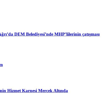
ğrı’da DEM Belediyesi’nde MHP’lilerinin çatışması
im
i’nin Hizmet Karnesi Mercek Altında