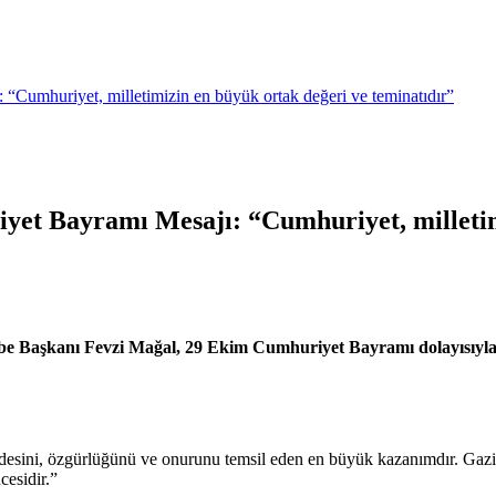
Cumhuriyet, milletimizin en büyük ortak değeri ve teminatıdır”
et Bayramı Mesajı: “Cumhuriyet, milletim
ube Başkanı
Fevzi Mağal
, 29 Ekim Cumhuriyet Bayramı dolayısıyla
iradesini, özgürlüğünü ve onurunu temsil eden en büyük kazanımdır. Ga
cesidir.”