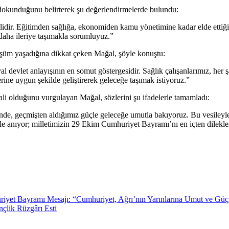
okunduğunu belirterek şu değerlendirmelerde bulundu:
emelidir. Eğitimden sağlığa, ekonomiden kamu yönetimine kadar elde ettiğ
daha ileriye taşımakla sorumluyuz.”
üşüm yaşadığına dikkat çeken Mağal, şöyle konuştu:
al devlet anlayışının en somut göstergesidir. Sağlık çalışanlarımız, her
lerine uygun şekilde geliştirerek geleceğe taşımak istiyoruz.”
ali olduğunu vurgulayan Mağal, sözlerini şu ifadelerle tamamladı:
inde, geçmişten aldığımız güçle geleceğe umutla bakıyoruz. Bu vesiley
tle anıyor; milletimizin 29 Ekim Cumhuriyet Bayramı’nı en içten dilekle
riyet Bayramı Mesajı: “Cumhuriyet, Ağrı’nın Yarınlarına Umut ve Gü
lik Rüzgârı Esti