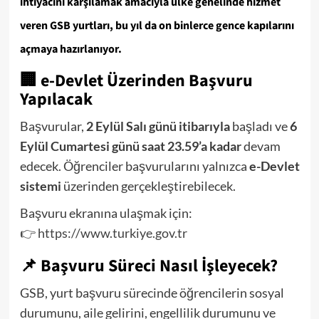
ihtiyacını karşılamak amacıyla ülke genelinde hizmet
veren GSB yurtları, bu yıl da on binlerce gence kapılarını
açmaya hazırlanıyor.
🏢
e-Devlet Üzerinden Başvuru
Yapılacak
Başvurular,
2 Eylül Salı günü itibarıyla
başladı ve
6
Eylül Cumartesi günü saat 23.59’a kadar
devam
edecek. Öğrenciler başvurularını yalnızca
e-Devlet
sistemi
üzerinden gerçekleştirebilecek.
Başvuru ekranına ulaşmak için:
👉
https://www.turkiye.gov.tr
📌
Başvuru Süreci Nasıl İşleyecek?
GSB, yurt başvuru sürecinde öğrencilerin sosyal
durumunu, aile gelirini, engellilik durumunu ve