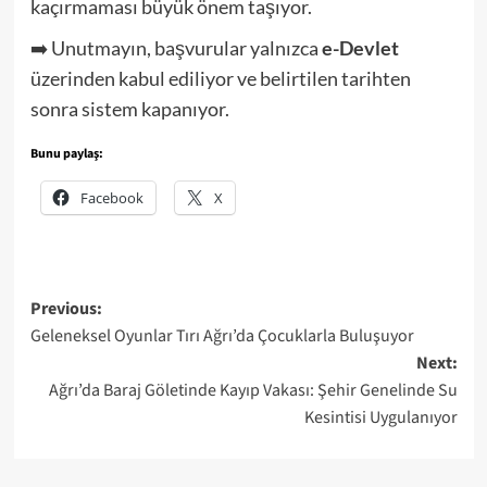
kaçırmaması büyük önem taşıyor.
➡️ Unutmayın, başvurular yalnızca
e-Devlet
üzerinden kabul ediliyor ve belirtilen tarihten
sonra sistem kapanıyor.
Bunu paylaş:
Facebook
X
Post
Previous:
Geleneksel Oyunlar Tırı Ağrı’da Çocuklarla Buluşuyor
navigation
Next:
Ağrı’da Baraj Göletinde Kayıp Vakası: Şehir Genelinde Su
Kesintisi Uygulanıyor