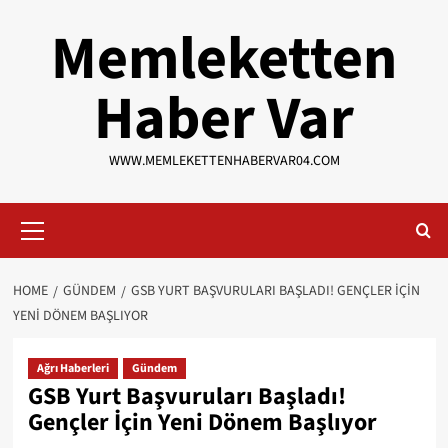
Skip
Memleketten
to
content
Haber Var
WWW.MEMLEKETTENHABERVAR04.COM
Primary
Menu
HOME
GÜNDEM
GSB YURT BAŞVURULARI BAŞLADI! GENÇLER İÇIN
YENI DÖNEM BAŞLIYOR
Ağrı Haberleri
Gündem
GSB Yurt Başvuruları Başladı!
Gençler İçin Yeni Dönem Başlıyor