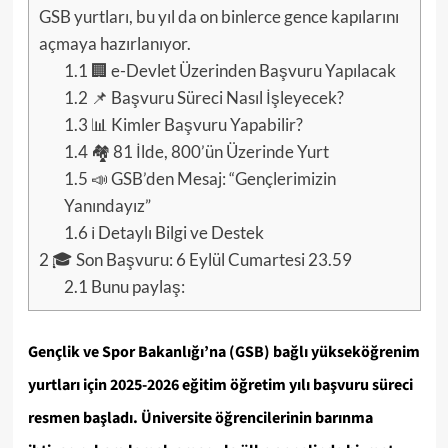
GSB yurtları, bu yıl da on binlerce gence kapılarını
açmaya hazırlanıyor.
1.1
🏢 e-Devlet Üzerinden Başvuru Yapılacak
1.2
📌 Başvuru Süreci Nasıl İşleyecek?
1.3
📊 Kimler Başvuru Yapabilir?
1.4
🏘️ 81 İlde, 800’ün Üzerinde Yurt
1.5
📣 GSB’den Mesaj: “Gençlerimizin
Yanındayız”
1.6
ℹ️ Detaylı Bilgi ve Destek
2
🎓 Son Başvuru: 6 Eylül Cumartesi 23.59
2.1
Bunu paylaş:
Gençlik ve Spor Bakanlığı’na (GSB) bağlı yükseköğrenim
yurtları için 2025-2026 eğitim öğretim yılı başvuru süreci
resmen başladı. Üniversite öğrencilerinin barınma