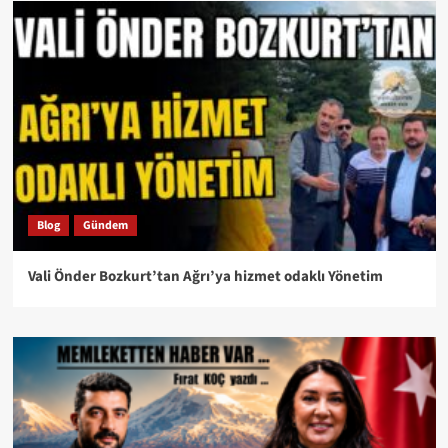
Blog
Gündem
Vali Önder Bozkurt’tan Ağrı’ya hizmet odaklı Yönetim