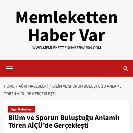
Skip
Memleketten
to
content
Haber Var
WWW.MEMLEKETTENHABERVAR04.COM
Primary
Menu
HOME
AĞRI HABERLERI
BILIM VE SPORUN BULUŞTUĞU ANLAMLI
TÖREN AİÇÜ’DE GERÇEKLEŞTI
Ağrı Haberleri
Bilim ve Sporun Buluştuğu Anlamlı
Tören AİÇÜ’de Gerçekleşti