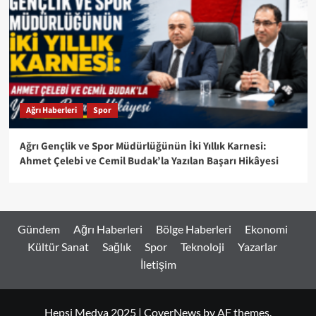
Ağrı Haberleri
Spor
Ağrı Gençlik ve Spor Müdürlüğünün İki Yıllık Karnesi:
Ahmet Çelebi ve Cemil Budak’la Yazılan Başarı Hikâyesi
Gündem
Ağrı Haberleri
Bölge Haberleri
Ekonomi
Kültür Sanat
Sağlık
Spor
Teknoloji
Yazarlar
İletişim
Hepsi Medya 2025
|
CoverNews
by AF themes.