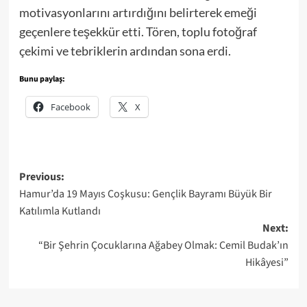
motivasyonlarını artırdığını belirterek emeği
geçenlere teşekkür etti. Tören, toplu fotoğraf
çekimi ve tebriklerin ardından sona erdi.
Bunu paylaş:
Facebook
X
Post
Previous:
Hamur’da 19 Mayıs Coşkusu: Gençlik Bayramı Büyük Bir
navigation
Katılımla Kutlandı
Next:
“Bir Şehrin Çocuklarına Ağabey Olmak: Cemil Budak’ın
Hikâyesi”