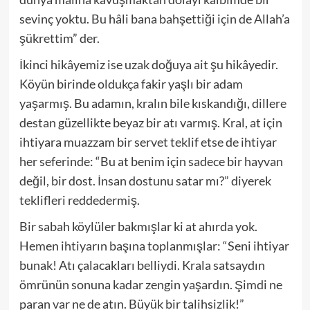
sevinç yoktu. Bu hâli bana bahşe
ttiği için de Allah’a
şükrettim
”
der.
İkinci hikâyemiz ise uzak doğuya ait şu hikâyedir.
Köyün birinde oldukça fakir
yaşlı bir adam
yaşarmış. B
u adamın, kralın bile kıskandığı, dillere
destan güzellikte beyaz bir atı varmış. Kral, at için
ihtiyara muazzam bir servet teklif etse de ihtiyar
her seferinde: “Bu at benim için sadece bir hayvan
değil, bir dost. İnsan dostunu satar mı?” diyerek
teklifleri reddedermiş.
Bir sabah köylüler bakmışlar ki at ahırda yok.
Hemen ihtiyarın başına toplanmışlar: “Seni ihtiyar
bunak! Atı çalacakları belliydi. Krala satsaydın
ömrünün sonuna kadar zengin yaşardın. Şimdi ne
paran var ne de atın. Büyük bir talihsizlik!”