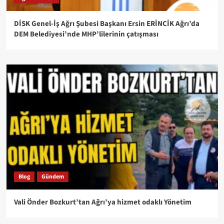
DİSK Genel-İş Ağrı Şubesi Başkanı Ersin ERİNCİK Ağrı’da
DEM Belediyesi’nde MHP’lilerinin çatışması
Blog
Gündem
Vali Önder Bozkurt’tan Ağrı’ya hizmet odaklı Yönetim