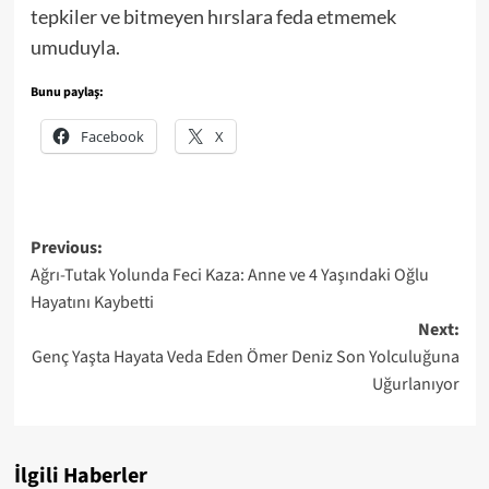
tepkiler ve
bitmeyen hırslara feda etmemek
umuduyla.
Bunu paylaş:
Facebook
X
Post
Previous:
Ağrı-Tutak Yolunda Feci Kaza: Anne ve 4 Yaşındaki Oğlu
navigation
Hayatını Kaybetti
Next:
Genç Yaşta Hayata Veda Eden Ömer Deniz Son Yolculuğuna
Uğurlanıyor
İlgili Haberler