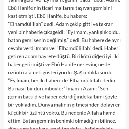
Ebû
Hanife’ni
n ticari mallarını taşıyan gemisin
i
kast etmişti.
Ebû
Hanife
,
bu habere:
“Elhamdülillah” dedi. Adam çekip gitti ve tekrar
yeni bir haberle çıkageldi: “Ey
İmam, yanlışlık oldu,
batan gemi senin değilmiş.” dedi. Bu habere de aynı
cevabı verdi İmam ve: “Elhamdülillah” dedi. Haberi
getiren adam hayrete düştü. Biri kötü diğeri iyi, iki
haber getirmişti ve
Ebû
Hanife ne sevinç ne de
üzüntü alameti gös
teriyordu. Şaşkınlıkla sordu:
“Ey
İmam, her iki habere de ‘Elhamdülillah’ dedin.
Bu nasıl
bir durum
böyle?” İmam-ı Azam: “Sen
gemin battı diye haber getirdiğinde kalbimi şöyle
bir yokladım. Dünya malının gitmesinden dolayı en
küçük bir üzüntü yoktu. Bu nedenle Allah’a
hamd
ettim. Batan geminin benimki olmadığını bilince,
dünya malına kavuşmaktan dolayı kalbimde bir