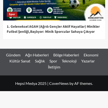
Spor
1. Geleneksel AGAH (Ağrılı Gençler Aktif Hayatlar) Minikler
Futbol Şenliği,Başlıyor: Minik Sporcular Sahaya Çıkıyor
Gündem
Ağrı Haberleri
Bölge Haberleri
Ekonomi
Kültür Sanat
Sağlık
Spor
Teknoloji
Yazarlar
İletişim
Hepsi Medya 2025
|
CoverNews
by AF themes.