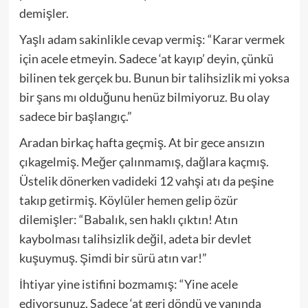
demişler.
Yaşlı adam sakinlikle cevap vermiş: “Karar vermek
için acele etmeyin. Sadece ‘at kayıp’ deyin, çünkü
bilinen tek gerçek bu. Bunun bir talihsizlik mi yoksa
bir şans mı olduğunu henüz bilmiyoruz. Bu olay
sadece bir başlangıç.”
Aradan birkaç hafta geçmiş. At bir gece ansızın
çıkagelmiş. Meğer çalınmamış, dağlara kaçmış.
Üstelik dönerken vadideki 12 vahşi atı da peşine
takıp getirmiş. Köylüler hemen gelip özür
dilemişler: “Babalık, sen haklı çıktın! Atın
kaybolması talihsizlik değil, adeta bir devlet
kuşuymuş. Şimdi bir sürü atın var!”
İhtiyar yine istifini bozmamış: “Yine acele
ediyorsunuz. Sadece ‘at geri döndü ve yanında