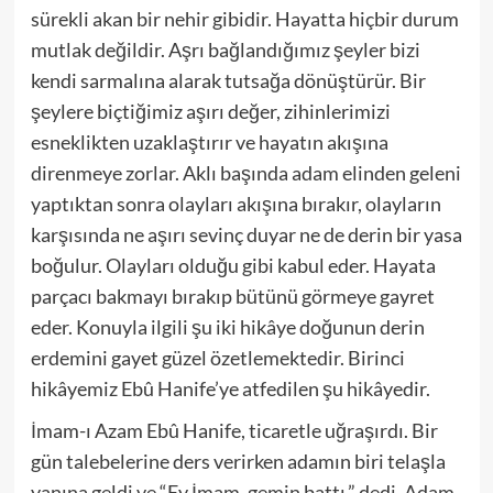
sürekli akan bir nehir gibidir. Hayatta hiçbir durum
mutlak değildir.
Aşrı bağlandığımız şeyler bizi
kendi sarmalına alarak tutsağa dönüştürür. Bir
şeylere biçtiğimiz aşırı değer, zihinlerimizi
esneklikten uzaklaştırır ve hayatın akışına
direnmeye zorlar. Aklı başında adam
elinden geleni
yaptıktan sonra olayları akışına bırakır
, olayların
karşısında ne aşırı sevinç duyar ne de derin bir yasa
boğulur. Olay
ları olduğu gibi kabul eder
.
Hayata
parçacı bakmayı bırakıp bütünü görmeye gayret
eder. Konuyla ilgili şu iki hikâye doğunun derin
erdemini gayet güzel özetlemektedir. Birinci
hikâyemiz
Ebû
Hanife’ye atfedilen şu hikâyedir.
İmam-ı Azam
Ebû
Hanife, ticaretle
uğraşırdı
. Bir
gün talebelerine ders verirken adamın biri telaşla
yanına geldi ve “Ey İmam, gemin battı.” dedi.
Adam,