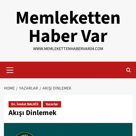
Skip
Memleketten
to
content
Haber Var
WWW.MEMLEKETTENHABERVAR04.COM
Primary
Menu
HOME
YAZARLAR
AKIŞI DINLEMEK
Dr. İmdat BALKİS
Yazarlar
Akışı Dinlemek