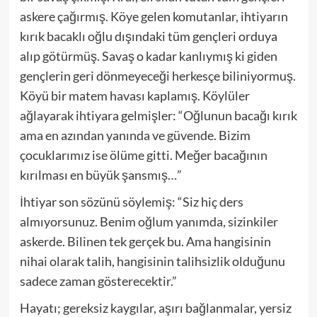
askere çağırmış. Köye gelen komutanlar, ihtiyarın
kırık bacaklı oğlu dışındaki tüm gençleri orduya
alıp götürmüş. Savaş o kadar kanlıymış ki giden
gençlerin geri dönmeyeceği herkesçe biliniyormuş.
Köyü bir matem havası kaplamış. Köylüler
ağlayarak ihtiyara gelmişler: “Oğlunun bacağı kırık
ama en azından yanında ve güvende. Bizim
çocuklarımız ise ölüme gitti. Meğer bacağının
kırılması en büyük şansmış…”
İhtiyar son sözünü söylemiş: “Siz hiç ders
almıyorsunuz. Benim oğlum yanımda, sizinkiler
askerde. Bilinen tek gerçek bu. Ama hangisinin
nihai olarak talih, hangisinin talihsizlik olduğunu
sadece zaman gösterecektir.”
Hayatı; gereksiz kaygılar, aşırı bağlanmalar, yersiz