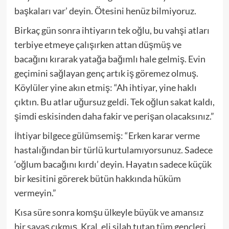
başkaları var’ deyin. Ötesini henüz bilmiyoruz.
Birkaç gün sonra ihtiyarın tek oğlu, bu vahşi atları
terbiye etmeye çalışırken attan düşmüş ve
bacağını kırarak yatağa bağımlı hale gelmiş. Evin
geçimini sağlayan genç artık iş göremez olmuş.
Köylüler yine akın etmiş: “Ah ihtiyar, yine haklı
çıktın. Bu atlar uğursuz geldi. Tek oğlun sakat kaldı,
şimdi eskisinden daha fakir ve perişan olacaksınız.”
İhtiyar bilgece gülümsemiş: “Erken karar verme
hastalığından bir türlü kurtulamıyorsunuz. Sadece
‘oğlum bacağını kırdı’ deyin. Hayatın sadece küçük
bir kesitini görerek bütün hakkında hüküm
vermeyin.”
Kısa süre sonra komşu ülkeyle büyük ve amansız
bir savaş çıkmış. Kral, eli silah tutan tüm gençleri