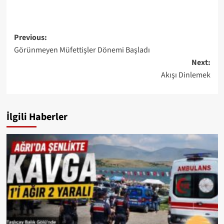
Post
Previous:
Görünmeyen Müfettişler Dönemi Başladı
navigation
Next:
Akışı Dinlemek
İlgili Haberler