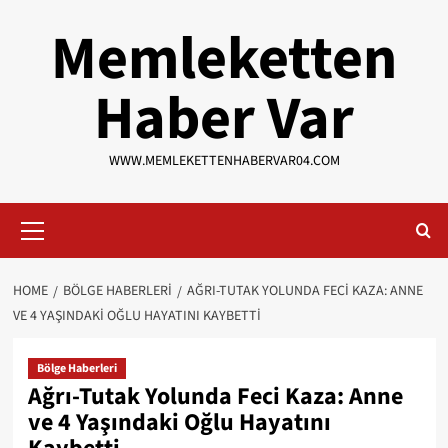
Skip
Memleketten
to
content
Haber Var
WWW.MEMLEKETTENHABERVAR04.COM
Primary
Menu
HOME
BÖLGE HABERLERI
AĞRI-TUTAK YOLUNDA FECI KAZA: ANNE
VE 4 YAŞINDAKI OĞLU HAYATINI KAYBETTI
Bölge Haberleri
Ağrı-Tutak Yolunda Feci Kaza: Anne
ve 4 Yaşındaki Oğlu Hayatını