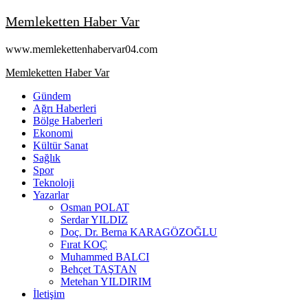
Skip
Memleketten Haber Var
to
content
www.memlekettenhabervar04.com
Primary
Memleketten Haber Var
Menu
Gündem
Ağrı Haberleri
Bölge Haberleri
Ekonomi
Kültür Sanat
Sağlık
Spor
Teknoloji
Yazarlar
Osman POLAT
Serdar YILDIZ
Doç. Dr. Berna KARAGÖZOĞLU
Fırat KOÇ
Muhammed BALCI
Behçet TAŞTAN
Metehan YILDIRIM
İletişim