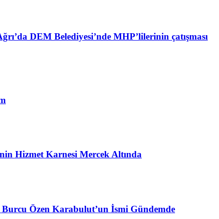
ğrı’da DEM Belediyesi’nde MHP’lilerinin çatışması
im
i’nin Hizmet Karnesi Mercek Altında
çin Burcu Özen Karabulut’un İsmi Gündemde