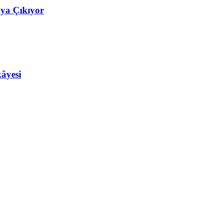
aya Çıkıyor
âyesi