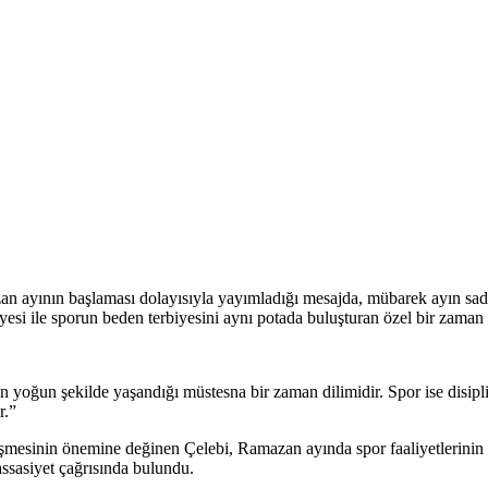
an ayının başlaması dolayısıyla yayımladığı mesajda, mübarek ayın sade
esi ile sporun beden terbiyesini aynı potada buluşturan özel bir zaman 
en yoğun şekilde yaşandığı müstesna bir zaman dilimidir. Spor ise disipl
r.”
şmesinin önemine değinen Çelebi, Ramazan ayında spor faaliyetlerinin bil
ssasiyet çağrısında bulundu.