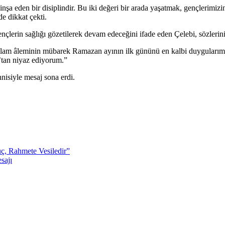
inşa eden bir disiplindir. Bu iki değeri bir arada yaşatmak, gençlerimiz
e dikkat çekti.
nçlerin sağlığı gözetilerek devam edeceğini ifade eden Çelebi, sözlerin
 İslam âleminin mübarek Ramazan ayının ilk gününü en kalbi duygularım
h’tan niyaz ediyorum.”
nisiyle mesaj sona erdi.
ç, Rahmete Vesiledir”
sajı