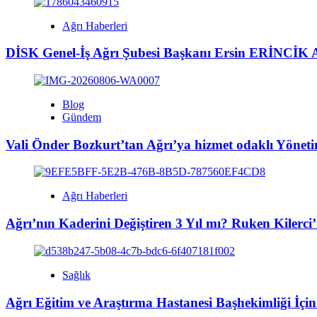
Ağrı Haberleri
DİSK Genel-İş Ağrı Şubesi Başkanı Ersin ERİNCİK A
Blog
Gündem
Vali Önder Bozkurt’tan Ağrı’ya hizmet odaklı Yönet
Ağrı Haberleri
Ağrı’nın Kaderini Değiştiren 3 Yıl mı? Ruken Kilerc
Sağlık
Ağrı Eğitim ve Araştırma Hastanesi Başhekimliği İ