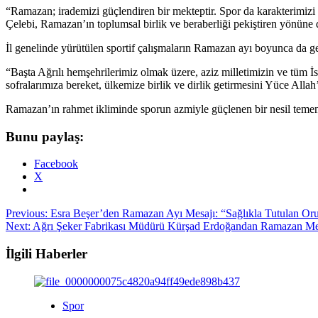
“Ramazan; irademizi güçlendiren bir mekteptir. Spor da karakterimizi 
Çelebi, Ramazan’ın toplumsal birlik ve beraberliği pekiştiren yönüne d
İl genelinde yürütülen sportif çalışmaların Ramazan ayı boyunca da ge
“Başta Ağrılı hemşehrilerimiz olmak üzere, aziz milletimizin ve tüm
sofralarımıza bereket, ülkemize birlik ve dirlik getirmesini Yüce Alla
Ramazan’ın rahmet ikliminde sporun azmiyle güçlenen bir nesil temen
Bunu paylaş:
Facebook
X
Post
Previous:
Esra Beşer’den Ramazan Ayı Mesajı: “Sağlıkla Tutulan Oru
Next:
Ağrı Şeker Fabrikası Müdürü Kürşad Erdoğandan Ramazan Me
navigation
İlgili Haberler
Spor