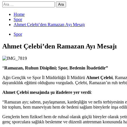
Arama:
Home
Spor
Ahmet Çelebi’den Ramazan Ayı Mesajı
Spor
Ahmet Çelebi’den Ramazan Ayı Mesajı
“
Ramazan, Ruhun Disiplini; Spor, Bedenin İbadetidir”
Ağrı Gençlik ve Spor İl Müdürlüğü İl Müdürü
Ahmet Çelebi
, Ramaz
dayanıklılık eğitimi olduğunu vurguladı. Çelebi, Ramazan’ın ruh terbiy
Ahmet Çelebi mesajında şu ifadelere yer verdi
:
“Ramazan ayı; sabrın, paylaşmanın, kardeşliğin ve nefis terbiyesinin 
bir toplum, hem maneviyatı hem de bedeni sağlam bireylerle inşa edili
Gençlerin hem fiziksel hem de ruhsal olarak güçlü bireyler olarak yeti
genç sporculara sağlıklı beslenme ve düzenli antrenman konusunda ha