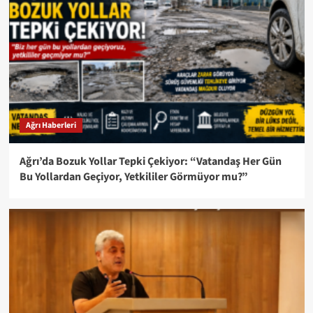
Ağrı Haberleri
Ağrı’da Bozuk Yollar Tepki Çekiyor: “Vatandaş Her Gün
Bu Yollardan Geçiyor, Yetkililer Görmüyor mu?”