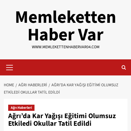
Skip
Memleketten
to
content
Haber Var
WWW.MEMLEKETTENHABERVAR04.COM
Primary
Menu
HOME
AĞRI HABERLERI
AĞRI’DA KAR YAĞIŞI EĞITIMI OLUMSUZ
ETKILEDI OKULLAR TATIL EDILDI
Ağrı Haberleri
Ağrı’da Kar Yağışı Eğitimi Olumsuz
Etkiledi Okullar Tatil Edildi