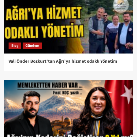
Blog
Gündem
Vali Önder Bozkurt’tan Ağrı’ya hizmet odaklı Yönetim