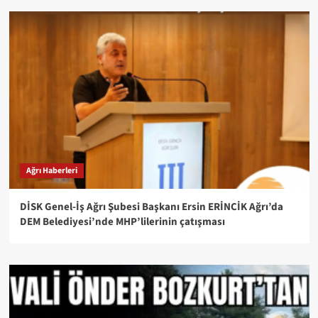
Ağrı Haberleri
DİSK Genel-İş Ağrı Şubesi Başkanı Ersin ERİNCİK Ağrı’da
DEM Belediyesi’nde MHP’lilerinin çatışması