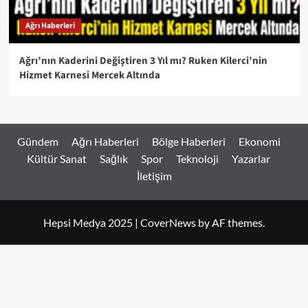
Ağrı Haberleri
Ağrı’nın Kaderini Değiştiren 3 Yıl mı? Ruken Kilerci’nin
Hizmet Karnesi Mercek Altında
Gündem
Ağrı Haberleri
Bölge Haberleri
Ekonomi
Kültür Sanat
Sağlık
Spor
Teknoloji
Yazarlar
İletişim
Hepsi Medya 2025
|
CoverNews
by AF themes.