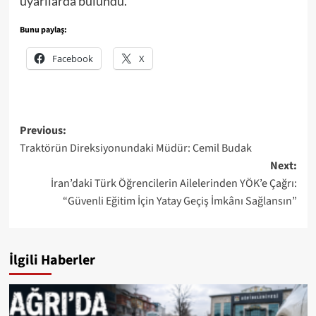
uyarılarda bulundu.
Bunu paylaş:
Facebook
X
Post
Previous:
Traktörün Direksiyonundaki Müdür: Cemil Budak
navigation
Next:
İran’daki Türk Öğrencilerin Ailelerinden YÖK’e Çağrı:
“Güvenli Eğitim İçin Yatay Geçiş İmkânı Sağlansın”
İlgili Haberler