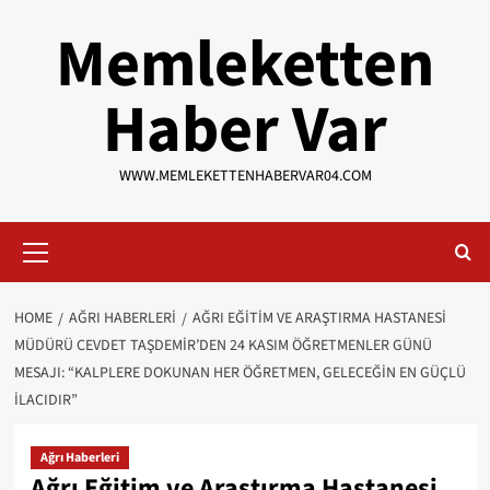
Skip
Memleketten
to
content
Haber Var
WWW.MEMLEKETTENHABERVAR04.COM
Primary
Menu
HOME
AĞRI HABERLERI
AĞRI EĞITIM VE ARAŞTIRMA HASTANESI
MÜDÜRÜ CEVDET TAŞDEMIR’DEN 24 KASIM ÖĞRETMENLER GÜNÜ
MESAJI: “KALPLERE DOKUNAN HER ÖĞRETMEN, GELECEĞIN EN GÜÇLÜ
ILACIDIR”
Ağrı Haberleri
Ağrı Eğitim ve Araştırma Hastanesi