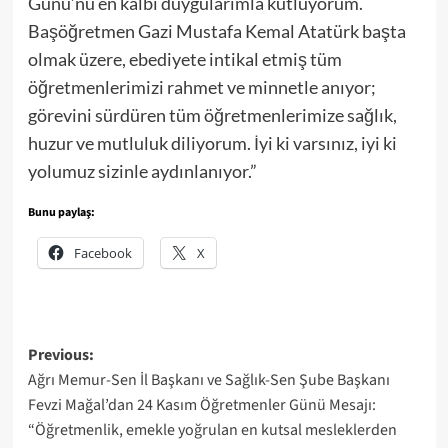
Günü’nü en kalbi duygularımla kutluyorum.
Başöğretmen Gazi Mustafa Kemal Atatürk başta
olmak üzere, ebediyete intikal etmiş tüm
öğretmenlerimizi rahmet ve minnetle anıyor;
görevini sürdüren tüm öğretmenlerimize sağlık,
huzur ve mutluluk diliyorum. İyi ki varsınız, iyi ki
yolumuz sizinle aydınlanıyor.”
Bunu paylaş:
Facebook
X
Post
Previous:
Ağrı Memur-Sen İl Başkanı ve Sağlık-Sen Şube Başkanı
navigation
Fevzi Mağal’dan 24 Kasım Öğretmenler Günü Mesajı:
“Öğretmenlik, emekle yoğrulan en kutsal mesleklerden