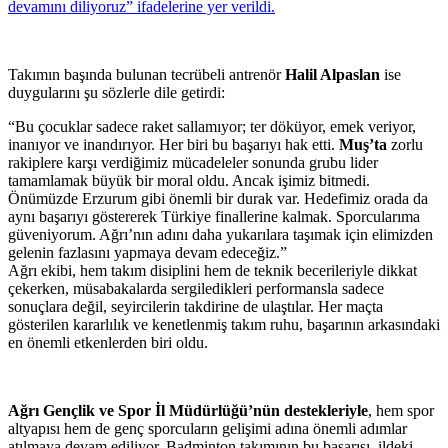
devamını diliyoruz” ifadelerine yer verildi.
Takımın başında bulunan tecrübeli antrenör
Halil Alpaslan
ise
duygularını şu sözlerle dile getirdi:
“Bu çocuklar sadece raket sallamıyor; ter döküyor, emek veriyor,
inanıyor ve inandırıyor. Her biri bu başarıyı hak etti.
Muş’ta
zorlu
rakiplere karşı verdiğimiz mücadeleler sonunda grubu lider
tamamlamak büyük bir moral oldu. Ancak işimiz bitmedi.
Önümüzde Erzurum gibi önemli bir durak var. Hedefimiz orada da
aynı başarıyı göstererek Türkiye finallerine kalmak. Sporcularıma
güveniyorum. Ağrı’nın adını daha yukarılara taşımak için elimizden
gelenin fazlasını yapmaya devam edeceğiz.”
Ağrı ekibi, hem takım disiplini hem de teknik becerileriyle dikkat
çekerken, müsabakalarda sergiledikleri performansla sadece
sonuçlara değil, seyircilerin takdirine de ulaştılar. Her maçta
gösterilen kararlılık ve kenetlenmiş takım ruhu, başarının arkasındaki
en önemli etkenlerden biri oldu.
Ağrı Gençlik ve Spor İl Müdürlüğü’nün destekleriyle
, hem spor
altyapısı hem de genç sporcuların gelişimi adına önemli adımlar
atılmaya devam ediliyor. Badminton takımının bu başarısı, ildeki