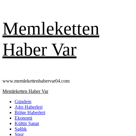
Skip
Memleketten
to
content
Haber Var
www.memlekettenhabervar04.com
Primary
Memleketten Haber Var
Menu
Gündem
Ağrı Haberleri
Bölge Haberleri
Ekonomi
Kültür Sanat
Sağlık
Spor