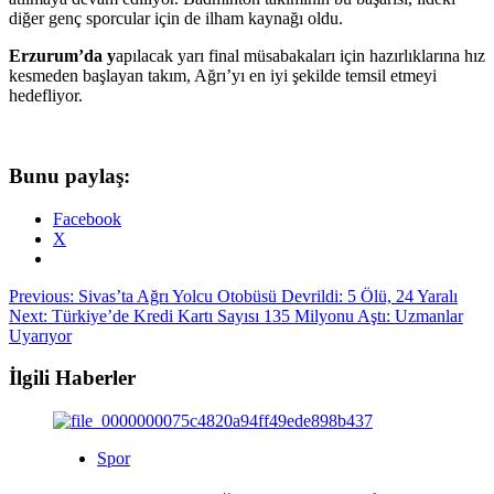
diğer genç sporcular için de ilham kaynağı oldu.
Erzurum’da y
apılacak yarı final müsabakaları için hazırlıklarına hız
kesmeden başlayan takım, Ağrı’yı en iyi şekilde temsil etmeyi
hedefliyor.
Bunu paylaş:
Facebook
X
Post
Previous:
Sivas’ta Ağrı Yolcu Otobüsü Devrildi: 5 Ölü, 24 Yaralı
Next:
Türkiye’de Kredi Kartı Sayısı 135 Milyonu Aştı: Uzmanlar
navigation
Uyarıyor
İlgili Haberler
Spor