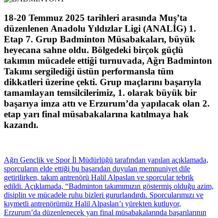
18-20 Temmuz 2025 tarihleri arasında Muş’ta
düzenlenen Anadolu Yıldızlar Ligi (ANALİG) 1.
Etap 7. Grup Badminton Müsabakaları, büyük
heyecana sahne oldu. Bölgedeki birçok güçlü
takımın mücadele ettiği turnuvada, Ağrı Badminton
Takımı sergilediği üstün performansla tüm
dikkatleri üzerine çekti. Grup maçlarını başarıyla
tamamlayan temsilcilerimiz, 1. olarak büyük bir
başarıya imza attı ve Erzurum’da yapılacak olan 2.
etap yarı final müsabakalarına katılmaya hak
kazandı.
Ağrı Gençlik ve Spor İl Müdürlüğü tarafından yapılan açıklamada,
sporcuların elde ettiği bu başarıdan duyulan memnuniyet dile
getirilirken, takım antrenörü Halil Alpaslan ve sporcular tebrik
edildi. Açıklamada, “Badminton takımımızın göstermiş olduğu azim,
disiplin ve mücadele ruhu bizleri gururlandırdı. Sporcularımızı ve
kıymetli antrenörümüz Halil Alpaslan’ı yürekten kutluyor,
Erzurum’da düzenlenecek yarı final müsabakalarında başarılarının