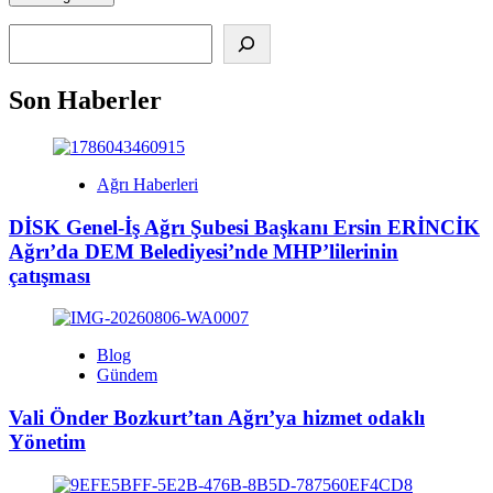
Alış
Son Haberler
Ağrı Haberleri
DİSK Genel-İş Ağrı Şubesi Başkanı Ersin ERİNCİK
Ağrı’da DEM Belediyesi’nde MHP’lilerinin
çatışması
Blog
Gündem
Vali Önder Bozkurt’tan Ağrı’ya hizmet odaklı
Yönetim