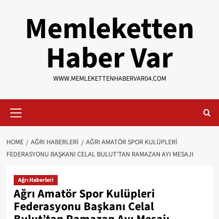
Skip
Memleketten
to
content
Haber Var
WWW.MEMLEKETTENHABERVAR04.COM
Primary
Menu
HOME
AĞRI HABERLERI
AĞRI AMATÖR SPOR KULÜPLERI
FEDERASYONU BAŞKANI CELAL BULUT’TAN RAMAZAN AYI MESAJI
Ağrı Haberleri
Ağrı Amatör Spor Kulüpleri
Federasyonu Başkanı Celal