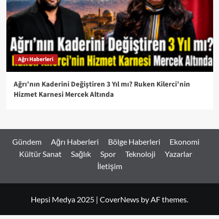
Ağrı Haberleri
Ağrı’nın Kaderini Değiştiren 3 Yıl mı? Ruken Kilerci’nin
Hizmet Karnesi Mercek Altında
Gündem
Ağrı Haberleri
Bölge Haberleri
Ekonomi
Kültür Sanat
Sağlık
Spor
Teknoloji
Yazarlar
İletişim
Hepsi Medya 2025
|
CoverNews
by AF themes.