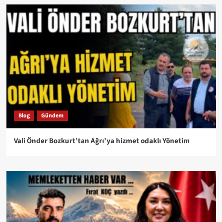
Blog
Gündem
Vali Önder Bozkurt’tan Ağrı’ya hizmet odaklı Yönetim