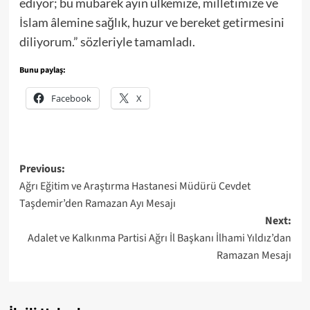
ediyor; bu mübarek ayın ülkemize, milletimize ve
İslam âlemine sağlık, huzur ve bereket getirmesini
diliyorum.” sözleriyle tamamladı.
Bunu paylaş:
Facebook
X
Post
Previous:
Ağrı Eğitim ve Araştırma Hastanesi Müdürü Cevdet
navigation
Taşdemir’den Ramazan Ayı Mesajı
Next:
Adalet ve Kalkınma Partisi Ağrı İl Başkanı İlhami Yıldız’dan
Ramazan Mesajı