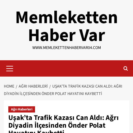
Skip
Memleketten
to
content
Haber Var
WWW.MEMLEKETTENHABERVAR04.COM
Primary
Menu
HOME
AĞRI HABERLERI
UŞAK’TA TRAFIK KAZASI CAN ALDI: AĞRI
DIYADIN İLÇESINDEN ÖNDER POLAT HAYATINI KAYBETTI
Ağrı Haberleri
Uşak’ta Trafik Kazası Can Aldı: Ağrı
Diyadin İlçesinden Önder Polat