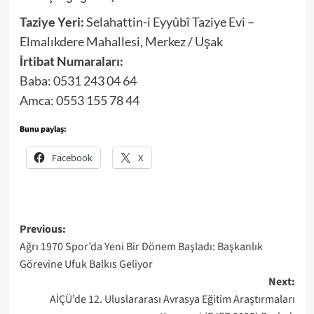
Taziye Yeri:
Selahattin-i Eyyûbî Taziye Evi –
Elmalıkdere Mahallesi, Merkez / Uşak
İrtibat Numaraları:
Baba: 0531 243 04 64
Amca: 0553 155 78 44
Bunu paylaş:
Facebook
X
Post
Previous:
Ağrı 1970 Spor’da Yeni Bir Dönem Başladı: Başkanlık
navigation
Görevine Ufuk Balkıs Geliyor
Next:
AİÇÜ’de 12. Uluslararası Avrasya Eğitim Araştırmaları