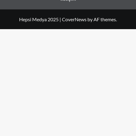
Hepsi Medya 2025
|
CoverNews
by AF themes.