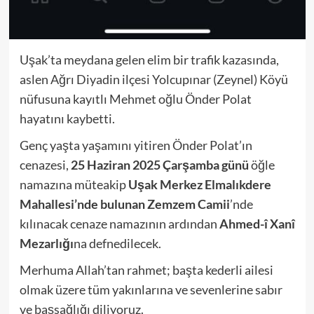
Uşak’ta meydana gelen elim bir trafik kazasında,
aslen Ağrı Diyadin ilçesi Yolcupınar (Zeynel) Köyü
nüfusuna kayıtlı Mehmet oğlu Önder Polat
hayatını kaybetti.
Genç yaşta yaşamını yitiren Önder Polat’ın
cenazesi,
25 Haziran 2025 Çarşamba günü
öğle
namazına müteakip
Uşak Merkez Elmalıkdere
Mahallesi’nde bulunan Zemzem Camii
’nde
kılınacak cenaze namazının ardından
Ahmed-î Xanî
Mezarlığı
na defnedilecek.
Merhuma Allah’tan rahmet; başta kederli ailesi
olmak üzere tüm yakınlarına ve sevenlerine sabır
ve başsağlığı diliyoruz.