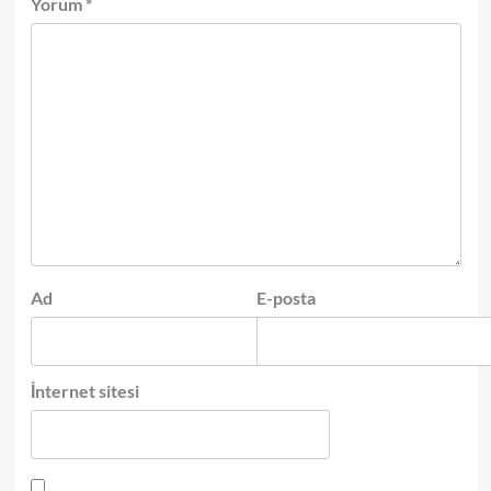
Yorum
*
Ad
E-posta
İnternet sitesi