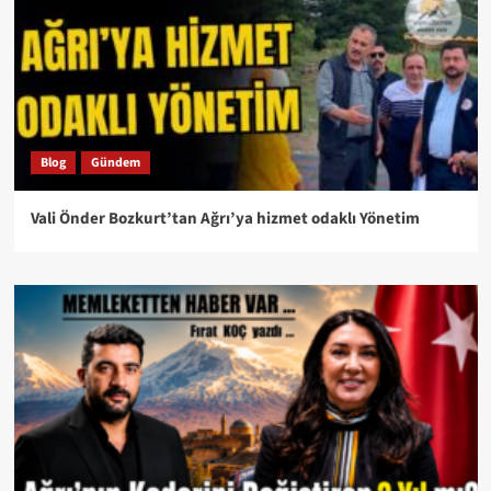
Blog
Gündem
Vali Önder Bozkurt’tan Ağrı’ya hizmet odaklı Yönetim