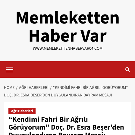
Skip
Memleketten
to
content
Haber Var
WWW.MEMLEKETTENHABERVAR04.COM
Primary
Menu
HOME
AĞRI HABERLERI
“KENDIMI FAHRI BIR AĞRILI GÖRÜYORUM”
DOÇ. DR. ESRA BEŞER’DEN DUYGULANDIRAN BAYRAM MESAJI
Ağrı Haberleri
“Kendimi Fahri Bir Ağrılı
Görüyorum” Doç. Dr. Esra Beşer’den