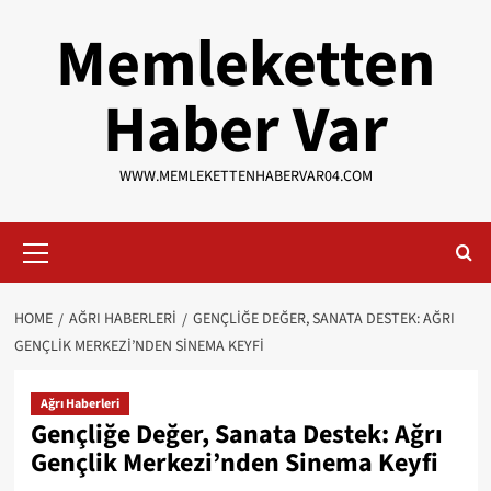
Skip
Memleketten
to
content
Haber Var
WWW.MEMLEKETTENHABERVAR04.COM
Primary
Menu
HOME
AĞRI HABERLERI
GENÇLIĞE DEĞER, SANATA DESTEK: AĞRI
GENÇLIK MERKEZI’NDEN SINEMA KEYFI
Ağrı Haberleri
Gençliğe Değer, Sanata Destek: Ağrı
Gençlik Merkezi’nden Sinema Keyfi