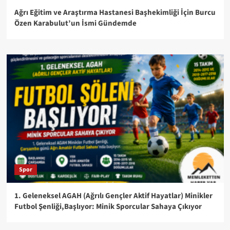
Ağrı Eğitim ve Araştırma Hastanesi Başhekimliği İçin Burcu
Özen Karabulut’un İsmi Gündemde
Spor
1. Geleneksel AGAH (Ağrılı Gençler Aktif Hayatlar) Minikler
Futbol Şenliği,Başlıyor: Minik Sporcular Sahaya Çıkıyor