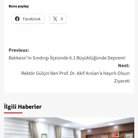
Bunu paylaş:
Facebook
X
Post
Previous:
Balıkesir’in Sındırgı İlçesinde 6.1 Büyüklüğünde Deprem!
navigation
Next:
Rektör Gülçin’den Prof. Dr. Akif Arslan’a Hayırlı Olsun
Ziyareti
İlgili Haberler