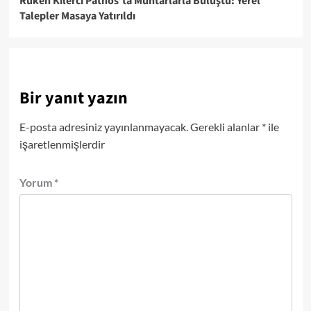
Ruken Kilerci Patnos’ta Muhtarlarla Buluştu: Yerel
Talepler Masaya Yatırıldı
Bir yanıt yazın
E-posta adresiniz yayınlanmayacak.
Gerekli alanlar
*
ile
işaretlenmişlerdir
Yorum
*