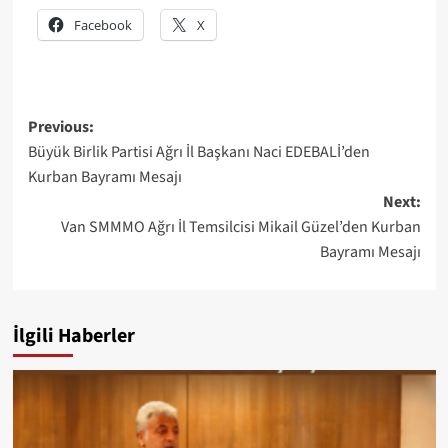
Facebook
X
Post
Previous:
Büyük Birlik Partisi Ağrı İl Başkanı Naci EDEBALİ’den
navigation
Kurban Bayramı Mesajı
Next:
Van SMMMO Ağrı İl Temsilcisi Mikail Güzel’den Kurban
Bayramı Mesajı
İlgili Haberler