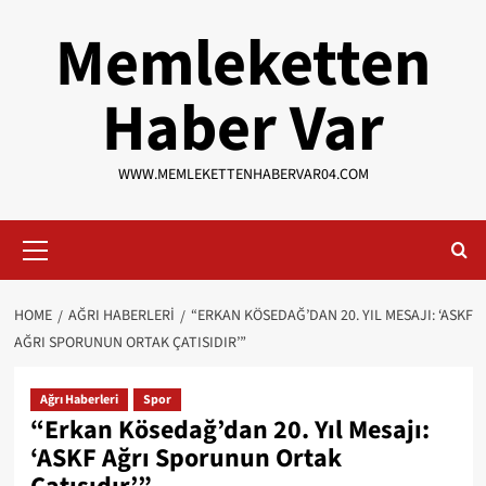
Skip
Memleketten
to
content
Haber Var
WWW.MEMLEKETTENHABERVAR04.COM
Primary
Menu
HOME
AĞRI HABERLERI
“ERKAN KÖSEDAĞ’DAN 20. YIL MESAJI: ‘ASKF
AĞRI SPORUNUN ORTAK ÇATISIDIR’”
Ağrı Haberleri
Spor
“Erkan Kösedağ’dan 20. Yıl Mesajı:
‘ASKF Ağrı Sporunun Ortak