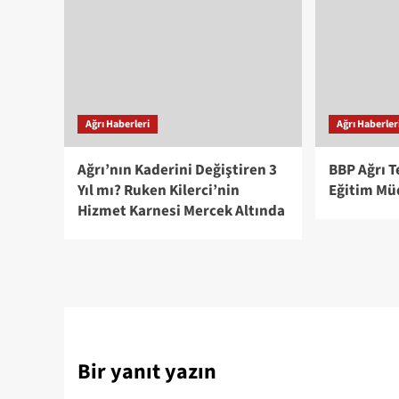
Ağrı Haberleri
Ağrı Haberler
Ağrı’nın Kaderini Değiştiren 3
BBP Ağrı T
Yıl mı? Ruken Kilerci’nin
Eğitim Mü
Hizmet Karnesi Mercek Altında
Bir yanıt yazın