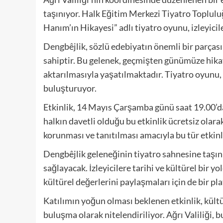
taşınıyor. Halk Eğitim Merkezi Tiyatro Toplulu
Hanım’ın Hikayesi” adlı tiyatro oyunu, izleyic
Dengbêjlik, sözlü edebiyatın önemli bir parçası 
sahiptir. Bu gelenek, geçmişten günümüze hikaye
aktarılmasıyla yaşatılmaktadır. Tiyatro oyunu,
buluşturuyor.
Etkinlik, 14 Mayıs Çarşamba günü saat 19.00’d
halkın davetli olduğu bu etkinlik ücretsiz olara
korunması ve tanıtılması amacıyla bu tür etkinl
Dengbêjlik geleneğinin tiyatro sahnesine taşınm
sağlayacak. İzleyicilere tarihi ve kültürel bir 
kültürel değerlerini paylaşmaları için de bir p
Katılımın yoğun olması beklenen etkinlik, kültür
buluşma olarak nitelendiriliyor. Ağrı Valiliği, 