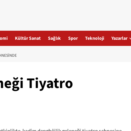
omi
Kültür Sanat
Sağlık
Spor
Teknoloji
Yazarlar
AHNESINDE
neği Tiyatro
etkinlikte, kadim dengbêjlik geleneği tiyatro sahnesine