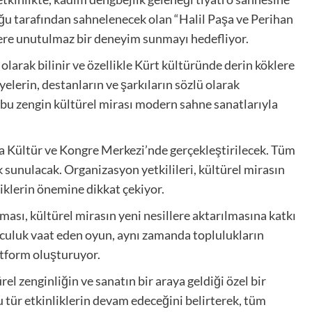
ğu tarafından sahnelenecek olan “Halil Paşa ve Perihan
ilere unutulmaz bir deneyim sunmayı hedefliyor.
olarak bilinir ve özellikle Kürt kültüründe derin köklere
lerin, destanların ve şarkıların sözlü olarak
 bu zengin kültürel mirası modern sahne sanatlarıyla
a Kültür ve Kongre Merkezi’nde gerçekleştirilecek. Tüm
k sunulacak. Organizasyon yetkilileri, kültürel mirasın
iklerin önemine dikkat çekiyor.
ası, kültürel mirasın yeni nesillere aktarılmasına katkı
yolculuk vaat eden oyun, aynı zamanda toplulukların
latform oluşturuyor.
el zenginliğin ve sanatın bir araya geldiği özel bir
bu tür etkinliklerin devam edeceğini belirterek, tüm