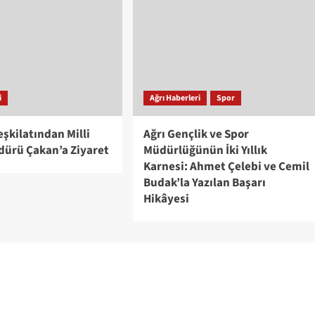
i
Ağrı Haberleri
Spor
eşkilatından Milli
Ağrı Gençlik ve Spor
dürü Çakan’a Ziyaret
Müdürlüğünün İki Yıllık
Karnesi: Ahmet Çelebi ve Cemil
Budak’la Yazılan Başarı
Hikâyesi