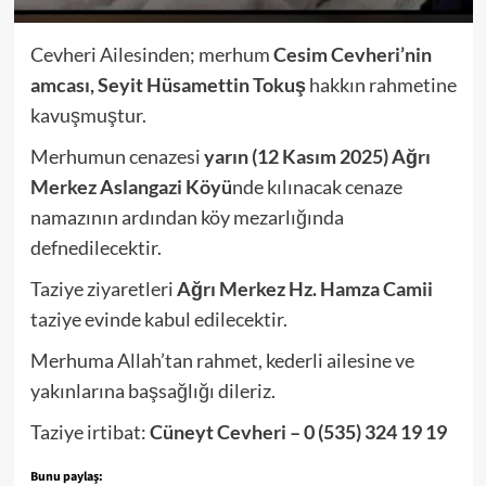
Cevheri Ailesinden; merhum
Cesim Cevheri’nin
amcası, Seyit Hüsamettin Tokuş
hakkın rahmetine
kavuşmuştur.
Merhumun cenazesi
yarın (12 Kasım 2025)
Ağrı
Merkez Aslangazi Köyü
nde kılınacak cenaze
namazının ardından köy mezarlığında
defnedilecektir.
Taziye ziyaretleri
Ağrı Merkez Hz. Hamza Camii
taziye evinde kabul edilecektir.
Merhuma Allah’tan rahmet, kederli ailesine ve
yakınlarına başsağlığı dileriz.
Taziye irtibat:
Cüneyt Cevheri – 0 (535) 324 19 19
Bunu paylaş: