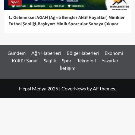
Spor
1. Geleneksel AGAH (Ağrılı Gençler Aktif Hayatlar) Minikler
Futbol Şenliği,Başlıyor: Minik Sporcular Sahaya Çıkıyor
Gündem
Ağrı Haberleri
Bölge Haberleri
Ekonomi
Kültür Sanat
Sağlık
Spor
Teknoloji
Yazarlar
İletişim
Hepsi Medya 2025
|
CoverNews
by AF themes.