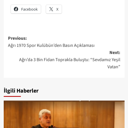
Facebook
X
Post
Previous:
Ağrı 1970 Spor Kulübün’den Basın Açıklaması
navigation
Next:
Ağrı’da 3 Bin Fidan Toprakla Buluştu: “Sevdamız Yeşil
Vatan”
İlgili Haberler