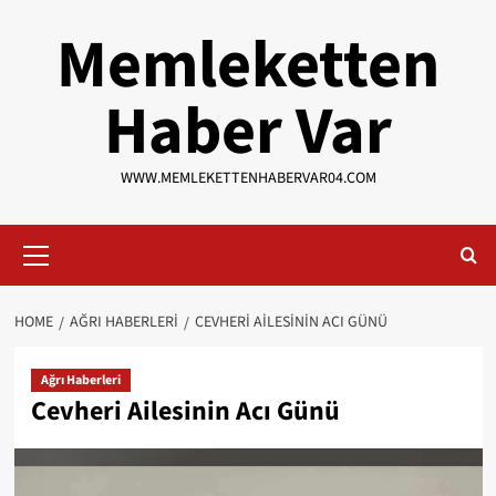
Skip
Memleketten
to
content
Haber Var
WWW.MEMLEKETTENHABERVAR04.COM
Primary
Menu
HOME
AĞRI HABERLERI
CEVHERI AILESININ ACI GÜNÜ
Ağrı Haberleri
Cevheri Ailesinin Acı Günü