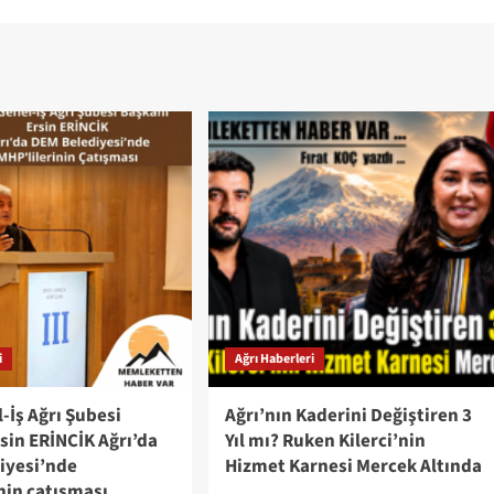
i
Ağrı Haberleri
-İş Ağrı Şubesi
Ağrı’nın Kaderini Değiştiren 3
sin ERİNCİK Ağrı’da
Yıl mı? Ruken Kilerci’nin
iyesi’nde
Hizmet Karnesi Mercek Altında
nin çatışması