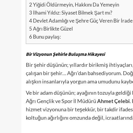
2
Yiğidi Öldürmeyin, Hakkını Da Yemeyin
3
İlhami Yıldız: Siyaset Bilmek Şart mı?
4
Devlet Adamlığı ve Şehre Güç Veren Bir İrade
5
Ağrı Birlikte Güzel
6
Bunu paylaş:
Bir Vizyonun Şehirle Buluşma Hikayesi
Bir şehir düşünün; yıllardır birikmiş ihtiyaçla
çalışan bir şehir… Ağrı’dan bahsediyorum. Doğu
alışkın insanlarıyla yorgun ama umudunu kayb
Ve bir adam düşünün; ayağının tozuyla geldiği 
Ağrı Gençlik ve Spor İl Müdürü
Ahmet Çelebi
.
hizmet vizyonuna bir teşekkür, bir takdir ifades
koltuğun ağırlığını omzunda değil, icraatlarınd