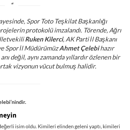
ayesinde, Spor Toto Teşkilat Başkanlığı
projelerin protokolü imzalandı. Törende, Ağrı
lletvekili
Ruken Kilerci
, AK Parti İl Başkanı
 ve Spor İl Müdürümüz
Ahmet Çelebi
hazır
 anı değil, aynı zamanda yıllardır özlenen bir
 ortak vizyonun vücut bulmuş halidir.
lebi’nindir.
emeyin
ğerli isim oldu. Kimileri elinden geleni yaptı, kimileri