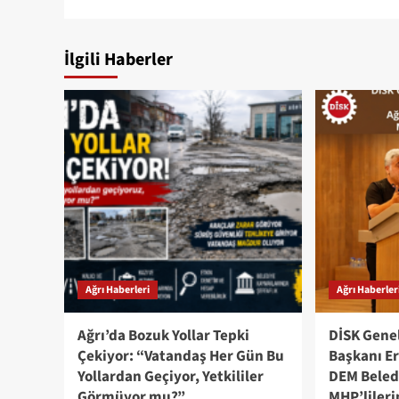
İlgili Haberler
Ağrı Haberleri
Ağrı Haberler
Ağrı’da Bozuk Yollar Tepki
DİSK Genel
Çekiyor: “Vatandaş Her Gün Bu
Başkanı Er
Yollardan Geçiyor, Yetkililer
DEM Beled
Görmüyor mu?”
MHP’lileri