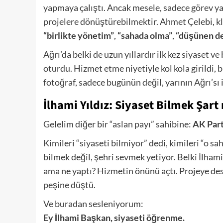
yapmaya çalıştı. Ancak mesele, sadece görev ya
projelere dönüştürebilmektir. Ahmet Çelebi, kla
“birlikte yönetim”
,
“sahada olma”
,
“düşünen de
Ağrı’da belki de uzun yıllardır ilk kez siyaset v
oturdu. Hizmet etme niyetiyle kol kola girildi, 
fotoğraf, sadece bugünün değil, yarının Ağrı’sı i
İlhami Yıldız: Siyaset Bilmek Şart
Gelelim diğer bir “aslan payı” sahibine:
AK Parti
Kimileri “siyaseti bilmiyor” dedi, kimileri “o s
bilmek değil, şehri sevmek yetiyor. Belki İlhami
ama ne yaptı? Hizmetin önünü açtı. Projeye dest
peşine düştü.
Ve buradan sesleniyorum:
Ey İlhami Başkan, siyaseti öğrenme.