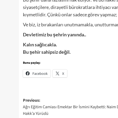
siyasetçilere, dirayetli bürokratlara ihtiyacı va
kıymetlidir. Çünkü onlar sadece görev yapmaz; i
Ve biz, iz bırakanları unutmamakla, unutturm
Devletimiz bu şehrin yanında..
Kalın sağlıcakla.
Bu şehir sahipsiz değil.
Bunu paylaş:
Facebook
X
Post
Previous:
Ağrı Eğitim Camiası Emektar Bir İsmini Kaybetti: Naim
navigation
Hakk’a Yürüdü