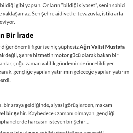
ildiği gibi yapsın. Onların “bildiği siyaset”, senin sahici
 yaklaşamaz. Sen şehre aidiyetle, tevazuyla, istikrarla
eviyor.
n Bir İrade
 diğer önemli figür ise hiç şüphesiz
Ağrı Valisi Mustafa
rak değil, şehre hizmetin motor gücü olarak bakan bir
alanlar, çoğu zaman valilik gündeminde öncelikli yer
arak, gençliğe yapılan yatırımın geleceğe yapılan yatırım
erdi.
, bir araya geldiğinde, siyasi görüşlerden, makam
el bir şehir
. Kaybedecek zamanı olmayan, gençliği
tüphanelerde harcasın isteyen bir şehir…
lması için vizyon sahibi yöneticilere, cesaretli