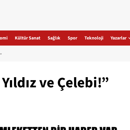
omi
Kültür Sanat
Sağlık
Spor
Teknoloji
Yazarlar
”
 Yıldız ve Çelebi!”