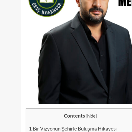
Contents
[
hide
]
1
Bir Vizyonun Şehirle Buluşma Hikayesi