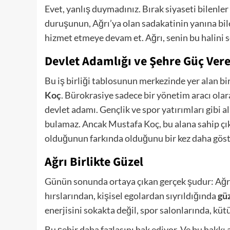
Evet, yanlış duymadınız. Bırak siyaseti bilenler b
duruşunun, Ağrı’ya olan sadakatinin yanına bile
hizmet etmeye devam et. Ağrı, senin bu halini s
Devlet Adamlığı ve Şehre Güç Vere
Bu iş birliği tablosunun merkezinde yer alan bir
Koç
. Bürokrasiye sadece bir yönetim aracı ola
devlet adamı. Gençlik ve spor yatırımları gibi 
bulamaz. Ancak Mustafa Koç, bu alana sahip çık
olduğunun farkında olduğunu bir kez daha göst
Ağrı Birlikte Güzel
Günün sonunda ortaya çıkan gerçek şudur: Ağrı
hırslarından, kişisel egolardan sıyrıldığında
güz
enerjisini sokakta değil, spor salonlarında, kü
Bu şehir daha fazlasını hak ediyor. Ve bu hakkı a