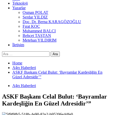
Teknoloji
Yazarlar
Osman POLAT
Serdar YILDIZ
Doç. Dr. Berna KARAGÖZOĞLU
Fırat KOÇ
Muhammed BALCI
Behçet TAŞTAN
Metehan YILDIRIM
İletişim
Arama:
Home
Ağrı Haberleri
ASKF Başkanı Celal Bulut: ‘Bayramlar Kardeşliğin En
Güzel Adresidir’”
Ağrı Haberleri
ASKF Başkanı Celal Bulut: ‘Bayramlar
Kardeşliğin En Güzel Adresidir’”