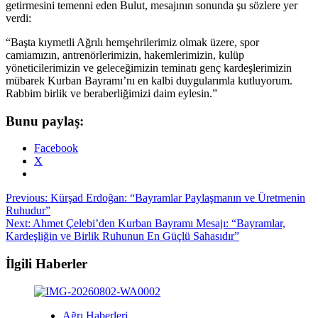
getirmesini temenni eden Bulut, mesajının sonunda şu sözlere yer
verdi:
“Başta kıymetli Ağrılı hemşehrilerimiz olmak üzere, spor
camiamızın, antrenörlerimizin, hakemlerimizin, kulüp
yöneticilerimizin ve geleceğimizin teminatı genç kardeşlerimizin
mübarek Kurban Bayramı’nı en kalbi duygularımla kutluyorum.
Rabbim birlik ve beraberliğimizi daim eylesin.”
Bunu paylaş:
Facebook
X
Post
Previous:
Kürşad Erdoğan: “Bayramlar Paylaşmanın ve Üretmenin
Ruhudur”
navigation
Next:
Ahmet Çelebi’den Kurban Bayramı Mesajı: “Bayramlar,
Kardeşliğin ve Birlik Ruhunun En Güçlü Sahasıdır”
İlgili Haberler
Ağrı Haberleri