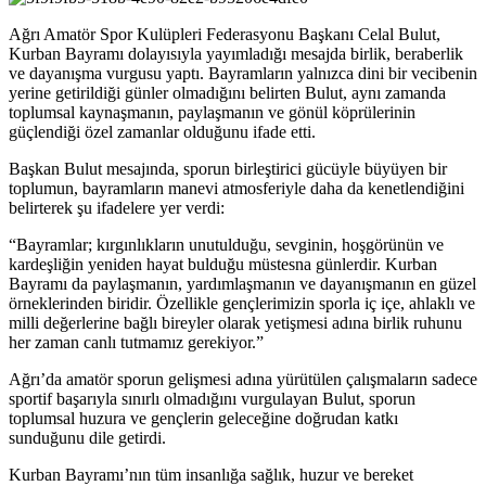
Ağrı Amatör Spor Kulüpleri Federasyonu Başkanı Celal Bulut,
Kurban Bayramı dolayısıyla yayımladığı mesajda birlik, beraberlik
ve dayanışma vurgusu yaptı. Bayramların yalnızca dini bir vecibenin
yerine getirildiği günler olmadığını belirten Bulut, aynı zamanda
toplumsal kaynaşmanın, paylaşmanın ve gönül köprülerinin
güçlendiği özel zamanlar olduğunu ifade etti.
Başkan Bulut mesajında, sporun birleştirici gücüyle büyüyen bir
toplumun, bayramların manevi atmosferiyle daha da kenetlendiğini
belirterek şu ifadelere yer verdi:
“Bayramlar; kırgınlıkların unutulduğu, sevginin, hoşgörünün ve
kardeşliğin yeniden hayat bulduğu müstesna günlerdir. Kurban
Bayramı da paylaşmanın, yardımlaşmanın ve dayanışmanın en güzel
örneklerinden biridir. Özellikle gençlerimizin sporla iç içe, ahlaklı ve
milli değerlerine bağlı bireyler olarak yetişmesi adına birlik ruhunu
her zaman canlı tutmamız gerekiyor.”
Ağrı’da amatör sporun gelişmesi adına yürütülen çalışmaların sadece
sportif başarıyla sınırlı olmadığını vurgulayan Bulut, sporun
toplumsal huzura ve gençlerin geleceğine doğrudan katkı
sunduğunu dile getirdi.
Kurban Bayramı’nın tüm insanlığa sağlık, huzur ve bereket