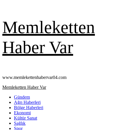
Skip
Memleketten
to
content
Haber Var
www.memlekettenhabervar04.com
Primary
Memleketten Haber Var
Menu
Gündem
Ağrı Haberleri
Bölge Haberleri
Ekonomi
Kültür Sanat
Sağlık
Spor