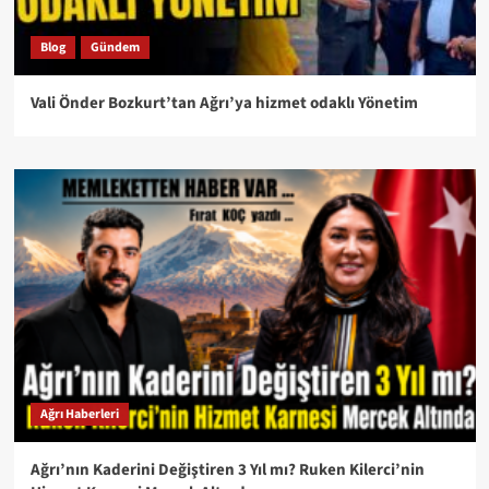
Blog
Gündem
Vali Önder Bozkurt’tan Ağrı’ya hizmet odaklı Yönetim
Ağrı Haberleri
Ağrı’nın Kaderini Değiştiren 3 Yıl mı? Ruken Kilerci’nin