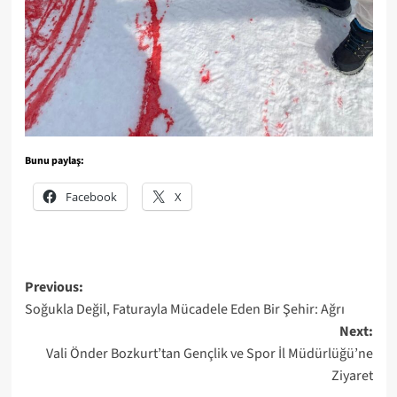
Bunu paylaş:
Facebook
X
Post
Previous:
Soğukla Değil, Faturayla Mücadele Eden Bir Şehir: Ağrı
navigation
Next:
Vali Önder Bozkurt’tan Gençlik ve Spor İl Müdürlüğü’ne
Ziyaret