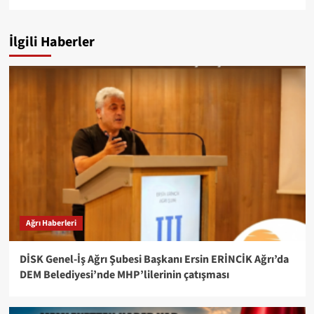
İlgili Haberler
Ağrı Haberleri
DİSK Genel-İş Ağrı Şubesi Başkanı Ersin ERİNCİK Ağrı’da
DEM Belediyesi’nde MHP’lilerinin çatışması