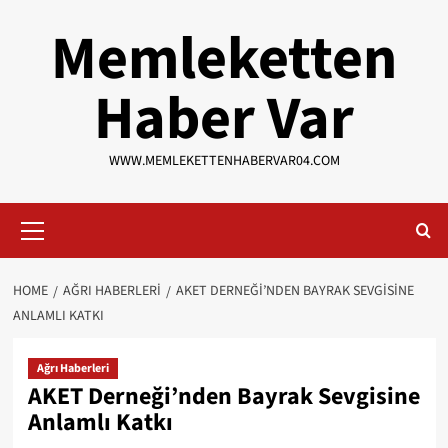
Skip
Memleketten
to
content
Haber Var
WWW.MEMLEKETTENHABERVAR04.COM
Primary
Menu
HOME
AĞRI HABERLERI
AKET DERNEĞI’NDEN BAYRAK SEVGISINE
ANLAMLI KATKI
Ağrı Haberleri
AKET Derneği’nden Bayrak Sevgisine
Anlamlı Katkı