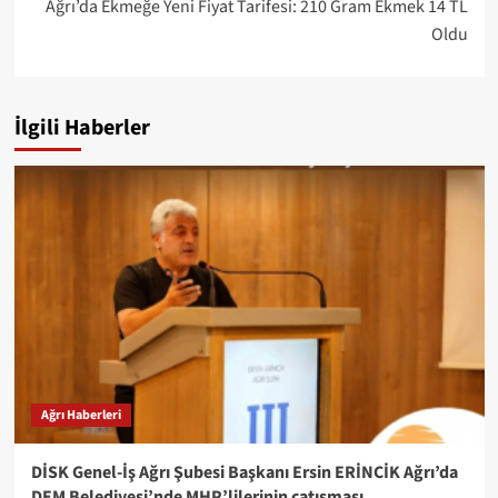
Ağrı’da Ekmeğe Yeni Fiyat Tarifesi: 210 Gram Ekmek 14 TL
Oldu
İlgili Haberler
Ağrı Haberleri
DİSK Genel-İş Ağrı Şubesi Başkanı Ersin ERİNCİK Ağrı’da
DEM Belediyesi’nde MHP’lilerinin çatışması