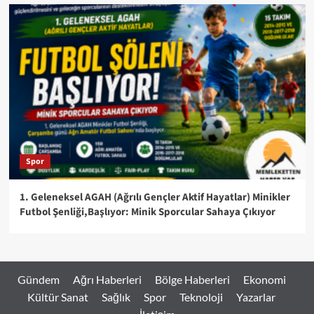
Spor
1. Geleneksel AGAH (Ağrılı Gençler Aktif Hayatlar) Minikler
Futbol Şenliği,Başlıyor: Minik Sporcular Sahaya Çıkıyor
Gündem
Ağrı Haberleri
Bölge Haberleri
Ekonomi
Kültür Sanat
Sağlık
Spor
Teknoloji
Yazarlar