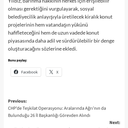
Yıldız, barınma hakkının herkes için erişilebilir
olması gerektiğini vurgulayarak, sosyal
belediyecilik anlayışıyla üretilecek kiralık konut
projelerinin hem vatandaşın yükünü
hafifleteceğini hem de uzun vadede konut
piyasasında daha adil ve sürdürülebilir bir denge
oluşturacağını sözlerine ekledi.
Bunu paylaş:
Facebook
X
Post
Previous:
CHP’de Teşkilat Operasyonu: Aralarında Ağrı’nın da
navigation
Bulunduğu 26 İl Başkanlığı Görevden Alındı
Next: