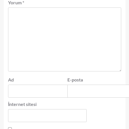
Yorum
*
Ad
E-posta
İnternet sitesi