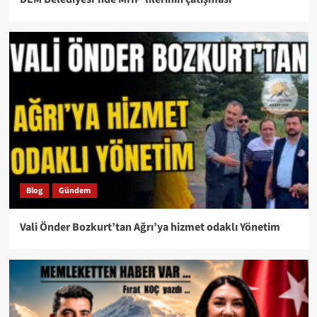
Blog
Gündem
Vali Önder Bozkurt’tan Ağrı’ya hizmet odaklı Yönetim