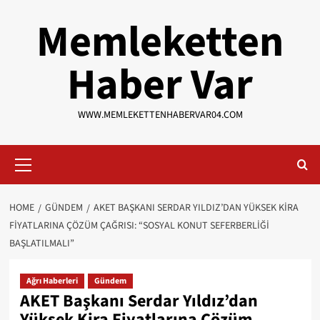
Skip
Memleketten
to
content
Haber Var
WWW.MEMLEKETTENHABERVAR04.COM
Primary
Menu
HOME
GÜNDEM
AKET BAŞKANI SERDAR YILDIZ’DAN YÜKSEK KIRA
FIYATLARINA ÇÖZÜM ÇAĞRISI: “SOSYAL KONUT SEFERBERLIĞI
BAŞLATILMALI”
Ağrı Haberleri
Gündem
AKET Başkanı Serdar Yıldız’dan
Yüksek Kira Fiyatlarına Çözüm