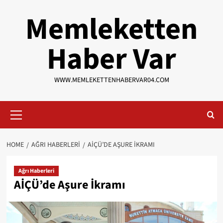
Skip
Memleketten
to
content
Haber Var
WWW.MEMLEKETTENHABERVAR04.COM
Primary
Menu
HOME
AĞRI HABERLERI
AİÇÜ’DE AŞURE İKRAMI
Ağrı Haberleri
AİÇÜ’de Aşure İkramı