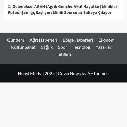
1. Geleneksel AGAH (Ağrılı Gençler Aktif Hayatlar) Minikler
Futbol Şenliği,Başlıyor: Minik Sporcular Sahaya Çıkıyor
Gündem
Ağrı Haberleri
Bölge Haberleri
Ekonomi
Kültür Sanat
Sağlık
Spor
Teknoloji
Yazarlar
İletişim
Hepsi Medya 2025
|
CoverNews
by AF themes.