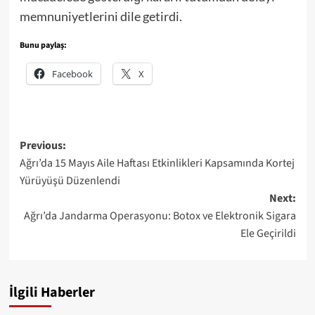
memnuniyetlerini dile getirdi.
Bunu paylaş:
Facebook
X
Post
Previous:
Ağrı’da 15 Mayıs Aile Haftası Etkinlikleri Kapsamında Kortej
navigation
Yürüyüşü Düzenlendi
Next:
Ağrı’da Jandarma Operasyonu: Botox ve Elektronik Sigara
Ele Geçirildi
İlgili Haberler