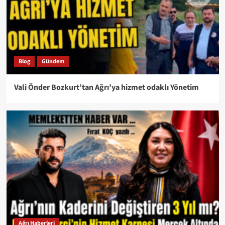
Blog
Gündem
Vali Önder Bozkurt’tan Ağrı’ya hizmet odaklı Yönetim
Ağrı Haberleri