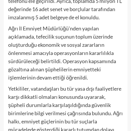
telefonu ele geçirildi. Ayrıca, toplamda 5 milyon TL
değerinde 16 adet senet ve borçlular tarafından
imzalanmış 5 adet belgeye de el konuldu.
Ağrı İl Emniyet Müdürlüğü’nden yapılan
açıklamada, tefecilik suçunun toplum üzerinde
oluşturduğu ekonomik ve sosyal zararların
önlenmesi amacıyla operasyonların kararlılıkla
sürdürüleceği belirtildi. Operasyon kapsamında
gözaltına alınan şüphelilerin emniyetteki
işlemlerinin devam ettiği öğrenildi.
Yetkililer, vatandaşları bu tür yasa dışı faaliyetlere
karşı dikkatli olmaları konusunda uyararak,
şüpheli durumlarla karşılaşıldığında güvenlik
birimlerine bilgi verilmesi çağrısında bulundu. Ağrı
halkı, emniyet güçlerinin bu tür suçlarla
mücadelede gösterdiği kararlı tutumdan dolayı