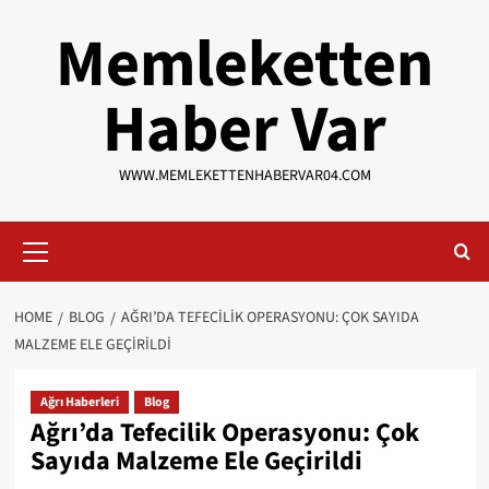
Skip
Memleketten
to
content
Haber Var
WWW.MEMLEKETTENHABERVAR04.COM
Primary
Menu
HOME
BLOG
AĞRI’DA TEFECILIK OPERASYONU: ÇOK SAYIDA
MALZEME ELE GEÇIRILDI
Ağrı Haberleri
Blog
Ağrı’da Tefecilik Operasyonu: Çok
Sayıda Malzeme Ele Geçirildi