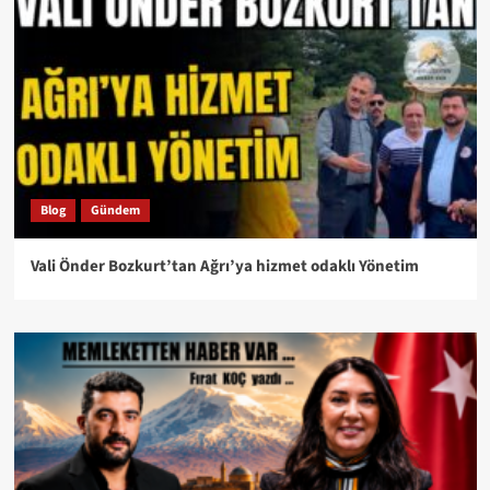
Blog
Gündem
Vali Önder Bozkurt’tan Ağrı’ya hizmet odaklı Yönetim