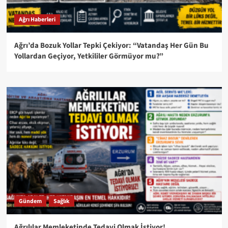
Ağrı Haberleri
Ağrı’da Bozuk Yollar Tepki Çekiyor: “Vatandaş Her Gün Bu
Yollardan Geçiyor, Yetkililer Görmüyor mu?”
Gündem
Sağlık
Ağrılılar Memleketinde Tedavi Olmak İstiyor!