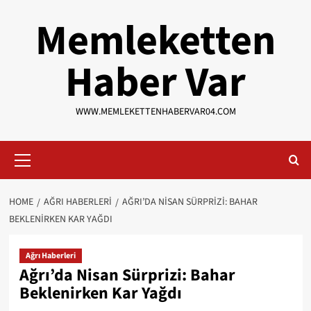
Skip
Memleketten
to
content
Haber Var
WWW.MEMLEKETTENHABERVAR04.COM
Primary
Menu
HOME
AĞRI HABERLERI
AĞRI’DA NISAN SÜRPRIZI: BAHAR
BEKLENIRKEN KAR YAĞDI
Ağrı Haberleri
Ağrı’da Nisan Sürprizi: Bahar
Beklenirken Kar Yağdı