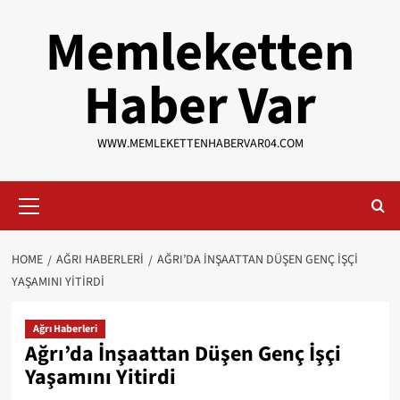
Skip
Memleketten
to
content
Haber Var
WWW.MEMLEKETTENHABERVAR04.COM
Primary
Menu
HOME
AĞRI HABERLERI
AĞRI’DA İNŞAATTAN DÜŞEN GENÇ İŞÇI
YAŞAMINI YITIRDI
Ağrı Haberleri
Ağrı’da İnşaattan Düşen Genç İşçi
Yaşamını Yitirdi