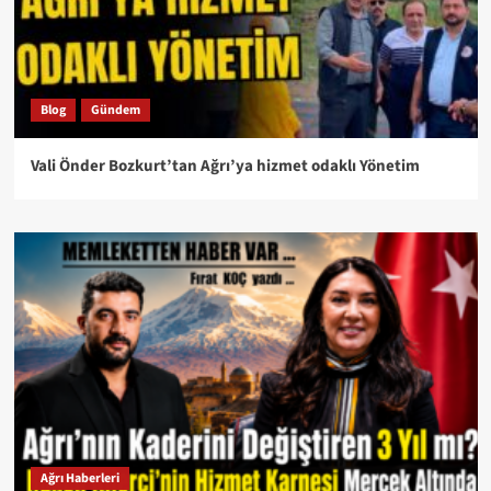
Blog
Gündem
Vali Önder Bozkurt’tan Ağrı’ya hizmet odaklı Yönetim
Ağrı Haberleri