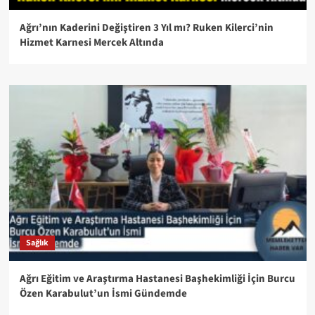
Ağrı’nın Kaderini Değiştiren 3 Yıl mı? Ruken Kilerci’nin
Hizmet Karnesi Mercek Altında
Sağlık
Ağrı Eğitim ve Araştırma Hastanesi Başhekimliği İçin Burcu
Özen Karabulut’un İsmi Gündemde