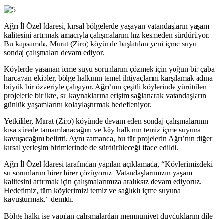
Ağrı İl Özel İdaresi, kırsal bölgelerde yaşayan vatandaşların yaşam
kalitesini artırmak amacıyla çalışmalarını hız kesmeden sürdürüyor.
Bu kapsamda, Murat (Ziro) köyünde başlatılan yeni içme suyu
sondaj çalışmaları devam ediyor.
Köylerde yaşanan içme suyu sorunlarını çözmek için yoğun bir çaba
harcayan ekipler, bölge halkının temel ihtiyaçlarını karşılamak adına
büyük bir özveriyle çalışıyor. Ağrı’nın çeşitli köylerinde yürütülen
projelerle birlikte, su kaynaklarına erişim sağlanarak vatandaşların
günlük yaşamlarını kolaylaştırmak hedefleniyor.
Yetkililer, Murat (Ziro) köyünde devam eden sondaj çalışmalarının
kısa sürede tamamlanacağını ve köy halkının temiz içme suyuna
kavuşacağını belirtti. Aynı zamanda, bu tür projelerin Ağrı’nın diğer
kırsal yerleşim birimlerinde de sürdürüleceği ifade edildi.
Ağrı İl Özel İdaresi tarafından yapılan açıklamada, “Köylerimizdeki
su sorunlarını birer birer çözüyoruz. Vatandaşlarımızın yaşam
kalitesini artırmak için çalışmalarımıza aralıksız devam ediyoruz.
Hedefimiz, tüm köylerimizi temiz ve sağlıklı içme suyuna
kavuşturmak,” denildi.
Bölge halkı ise yapılan çalışmalardan memnuniyet duyduklarını dile