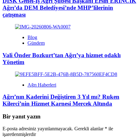
DİSK Genel-İş Ağrı Şubesi Başkanı Ersin ERİNCİK
Ağrı’da DEM Belediyesi’nde MHP’lilerinin
çatışması
Blog
Gündem
Vali Önder Bozkurt’tan Ağrı’ya hizmet odaklı
Yönetim
Ağrı Haberleri
Ağrı’nın Kaderini Değiştiren 3 Yıl mı? Ruken
Kilerci’nin Hizmet Karnesi Mercek Altında
Bir yanıt yazın
E-posta adresiniz yayınlanmayacak.
Gerekli alanlar
*
ile
işaretlenmişlerdir