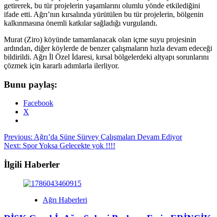
getirerek, bu tür projelerin yaşamlarını olumlu yönde etkilediğini
ifade etti. Ağrı’nın kırsalında yürütülen bu tür projelerin, bölgenin
kalkınmasına önemli katkılar sağladığı vurgulandı.
Murat (Ziro) köyünde tamamlanacak olan içme suyu projesinin
ardından, diğer köylerde de benzer çalışmaların hızla devam edeceği
bildirildi. Ağrı İl Özel İdaresi, kırsal bölgelerdeki altyapı sorunlarını
çözmek için kararlı adımlarla ilerliyor.
Bunu paylaş:
Facebook
X
Post
Previous:
Ağrı’da Süne Sürvey Çalışmaları Devam Ediyor
Next:
Spor Yoksa Gelecekte yok !!!!
navigation
İlgili Haberler
Ağrı Haberleri