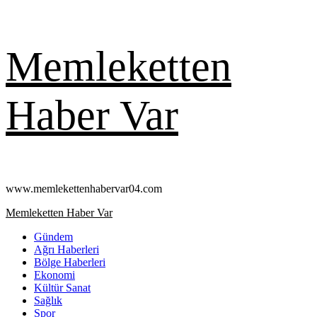
Skip
Memleketten
to
content
Haber Var
www.memlekettenhabervar04.com
Primary
Memleketten Haber Var
Menu
Gündem
Ağrı Haberleri
Bölge Haberleri
Ekonomi
Kültür Sanat
Sağlık
Spor