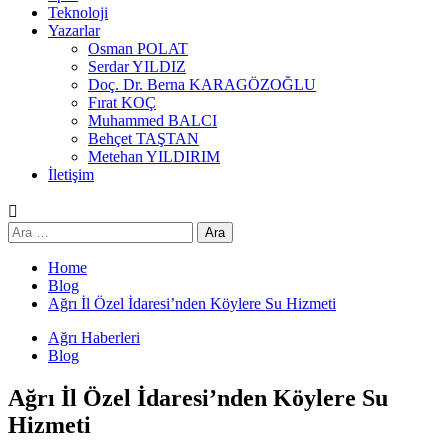
Teknoloji
Yazarlar
Osman POLAT
Serdar YILDIZ
Doç. Dr. Berna KARAGÖZOĞLU
Fırat KOÇ
Muhammed BALCI
Behçet TAŞTAN
Metehan YILDIRIM
İletişim
Arama:
Home
Blog
Ağrı İl Özel İdaresi’nden Köylere Su Hizmeti
Ağrı Haberleri
Blog
Ağrı İl Özel İdaresi’nden Köylere Su
Hizmeti