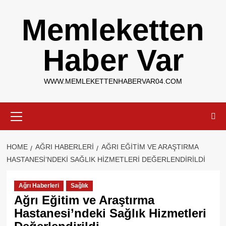
Skip
Memleketten
to
content
Haber Var
WWW.MEMLEKETTENHABERVAR04.COM
Primary
Menu
HOME
AĞRI HABERLERI
AĞRI EĞITIM VE ARAŞTIRMA
HASTANESI’NDEKI SAĞLIK HIZMETLERI DEĞERLENDIRILDI
Ağrı Haberleri
Sağlık
Ağrı Eğitim ve Araştırma
Hastanesi’ndeki Sağlık Hizmetleri