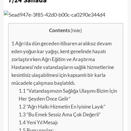
7/24 Sahada
Contents
[
hide
]
1
Ağrı’da dün geceden itibaren aralıksız devam
eden yoğun kar yağışı, kent genelinde hayatı
zorlaştırırken Ağrı Eğitim ve Araştırma
Hastanesi’nde vatandaşların sağlık hizmetlerine
kesintisiz ulaşabilmesi için kapsamlı bir karla
mücadele çalışması başlatıldı.
1.1
“Vatandaşımızın Sağlığa Ulaşımı Bizim İçin
Her Şeyden Önce Gelir”
1.2
“Ağrı Halkı Hizmetin En İyisine Layık”
1.3
“Bu Emek Sessiz Ama Çok Değerli”
1.4
Yeni Yıl Mesajı
1.5
Bunu paylaş: