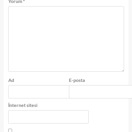
Yorum
*
Ad
E-posta
İnternet sitesi