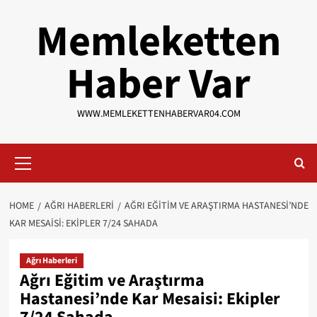
Skip
Memleketten
to
content
Haber Var
WWW.MEMLEKETTENHABERVAR04.COM
Primary
Menu
HOME
AĞRI HABERLERI
AĞRI EĞITIM VE ARAŞTIRMA HASTANESI’NDE
KAR MESAISI: EKIPLER 7/24 SAHADA
Ağrı Haberleri
Ağrı Eğitim ve Araştırma
Hastanesi’nde Kar Mesaisi: Ekipler