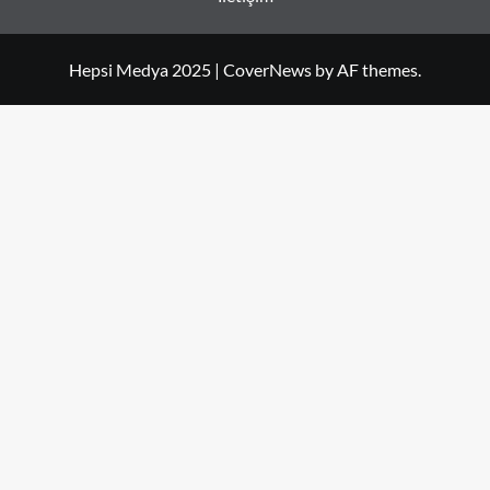
Hepsi Medya 2025
|
CoverNews
by AF themes.